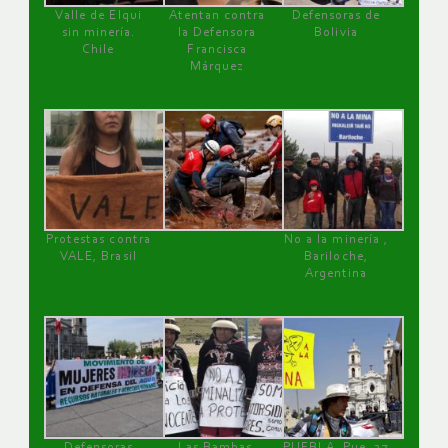
Valle de Elqui
Atentan contra
Defensoras de
sin minería.
la Defensora
Bolivia
Chile
Francisca
Márquez
Protestas contra
No a la minería ,
VALE, Brasil
Bariloche,
Argentina
Defensoras
Las Bambas,
PUEBLA, Pue, 27