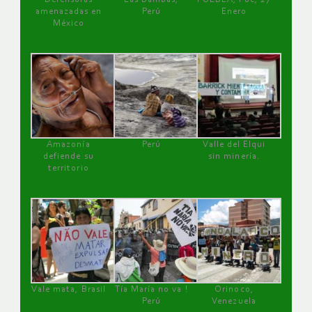
amenazadas en
Perú
Enero
México
Amazonía
Perú
Valle del Elqui
defiende su
sin minería.
territorio
Vale mata, Brasil
Tía María no va !
Orinoco,
Perú
Venezuela