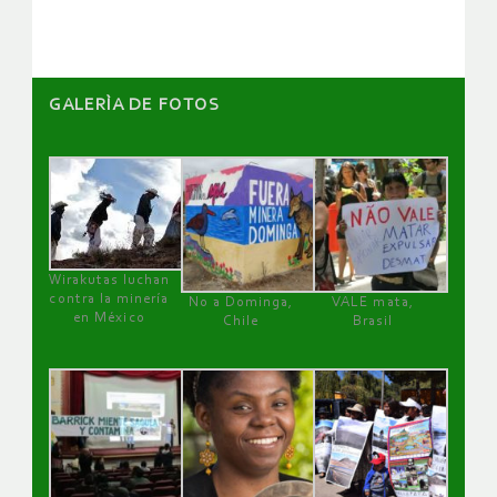
GALERÌA DE FOTOS
Wirakutas luchan
contra la minería
No a Dominga,
VALE mata,
en México
Chile
Brasil