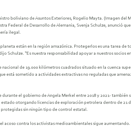
istro boliviano de Asuntos Exteriores, Rogelio Mayta. (Imagen del Mi
istra Federal de Desarrollo de Alemania, Svenja Schulze, anunció que
ería ilegal.
 planeta están en la región amazónica. Protegerlos es una tarea de 
jo Schulze. “Es nuestra responsabilidad apoyar a nuestros socios en
ue nacional de 19.000 kilómetros cuadrados situado en la cuenca supe
que está sometido a actividades extractivas no reguladas que amen
durante el gobierno de Angela Merkel entre 2018 y 2021- también se 
 estado otorgando licencias de exploración petrolera dentro de 21 de
protegidas sin ningún tipo de control estatal.
 el acoso contra los activistas medioambientales sigue aumentando.