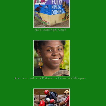
No a Dominga, Chile
Atentan contra la Defensora Francisca Márquez