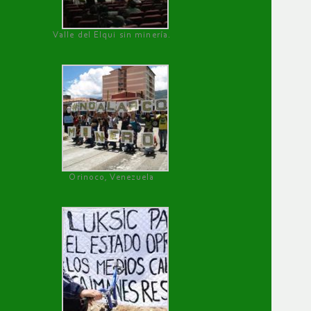
Valle del Elqui sin minería.
Orinoco, Venezuela