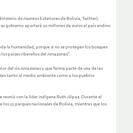
nisterio de Asuntos Exteriores de Bolivia, Twitter).
 su gobierno aportará 20 millones de euros al país andino
toda la humanidad, porque si no se protegen los bosques
 los países ribereños del Amazonas”.
rior del río Amazonas y que forma parte de una de las
azan tanto al medio ambiente como a los pueblos
reunió con la líder indígena Ruth Alipaz. Durante el
 los 22 parques nacionales de Bolivia, mientras que los