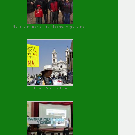
No a la minería , Bariloche, Argentina
PUEBLA, Pue, 27 Enero