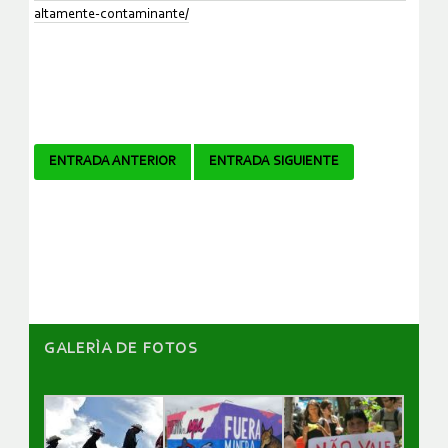
altamente-contaminante/
Navegador
ENTRADA ANTERIOR
ENTRADA SIGUIENTE
de
artículos
GALERÌA DE FOTOS