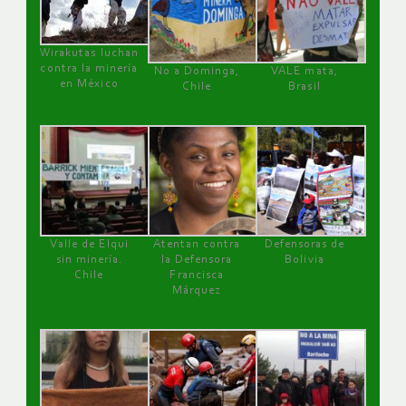
Wirakutas luchan
contra la minería
No a Dominga,
VALE mata,
en México
Chile
Brasil
Valle de Elqui
Atentan contra
Defensoras de
sin minería.
la Defensora
Bolivia
Chile
Francisca
Márquez