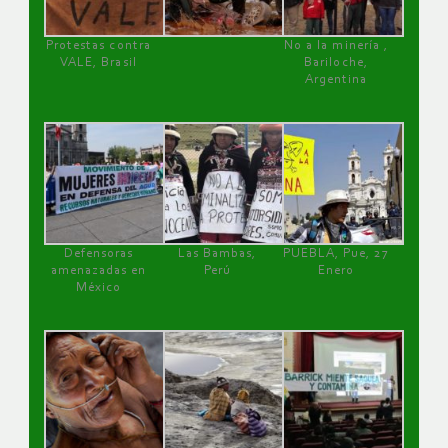
Protestas contra
No a la minería ,
VALE, Brasil
Bariloche,
Argentina
Defensoras
Las Bambas,
PUEBLA, Pue, 27
amenazadas en
Perú
Enero
México