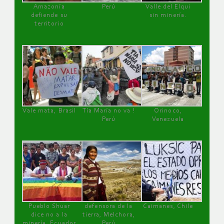
Amazonía
Perú
Valle del Elqui
defiende su
sin minería.
territorio
Vale mata, Brasil
Tía María no va !
Orinoco,
Perú
Venezuela
Pueblo Shuar
defensora de la
Caimanes, Chile
dice no a la
tierra, Melchora,
minería, Ecuador
Perú