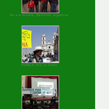
No a la minería , Bariloche, Argentina
PUEBLA, Pue, 27 Enero