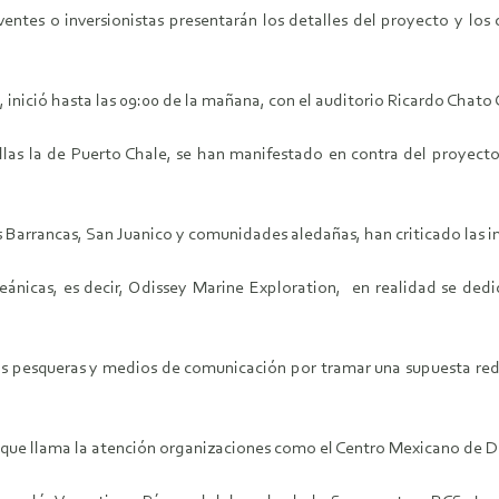
ventes o inversionistas presentarán los detalles del proyecto y l
a, inició hasta las 09:00 de la mañana, con el auditorio Ricardo Chat
ellas la de Puerto Chale, se han manifestado en contra del proyec
s Barrancas, San Juanico y comunidades aledañas, han criticado las i
ánicas, es decir, Odissey Marine Exploration, en realidad se ded
s pesqueras y medios de comunicación por tramar una supuesta red
lo que llama la atención organizaciones como el Centro Mexicano d