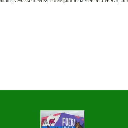
mondú, Venustiano Pérez, el delegado de la Semarnat en BCS, José