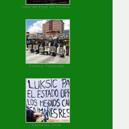
Valle del Elqui sin minería.
Orinoco, Venezuela
Caimanes, Chile