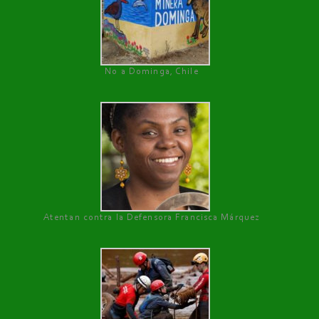
No a Dominga, Chile
Atentan contra la Defensora Francisca Márquez