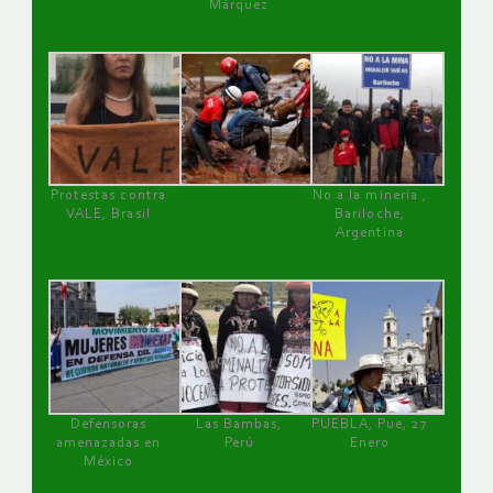
Márquez
Protestas contra
No a la minería ,
VALE, Brasil
Bariloche,
Argentina
Defensoras
Las Bambas,
PUEBLA, Pue, 27
amenazadas en
Perú
Enero
México