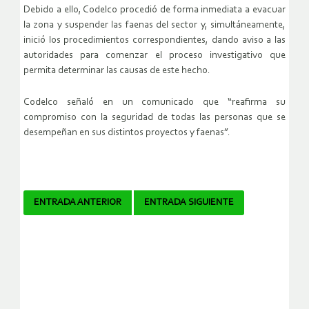
Debido a ello, Codelco procedió de forma inmediata a evacuar
la zona y suspender las faenas del sector y, simultáneamente,
inició los procedimientos correspondientes, dando aviso a las
autoridades para comenzar el proceso investigativo que
permita determinar las causas de este hecho.
Codelco señaló en un comunicado que “reafirma su
compromiso con la seguridad de todas las personas que se
desempeñan en sus distintos proyectos y faenas”.
Navegador
ENTRADA ANTERIOR
ENTRADA SIGUIENTE
de
artículos