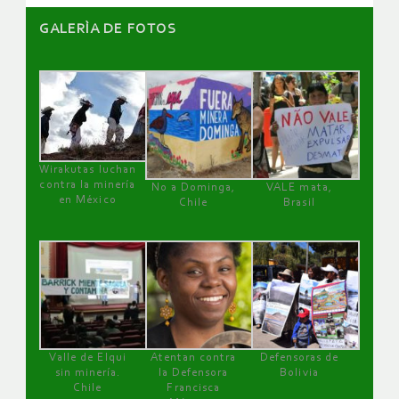
GALERÌA DE FOTOS
Wirakutas luchan
contra la minería
No a Dominga,
VALE mata,
en México
Chile
Brasil
Valle de Elqui
Atentan contra
Defensoras de
sin minería.
la Defensora
Bolivia
Chile
Francisca