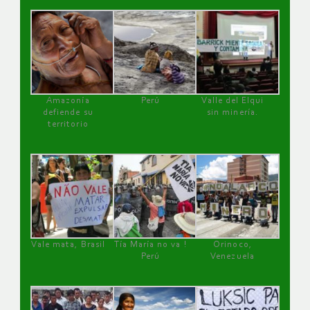
Amazonía
Perú
Valle del Elqui
defiende su
sin minería.
territorio
Vale mata, Brasil
Tía María no va !
Orinoco,
Perú
Venezuela