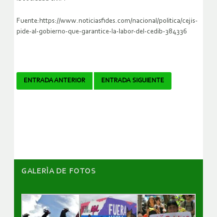
Fuente:https://www.noticiasfides.com/nacional/politica/cejis-
pide-al-gobierno-que-garantice-la-labor-del-cedib-384336
Navegador
ENTRADA ANTERIOR
ENTRADA SIGUIENTE
de
artículos
GALERÌA DE FOTOS