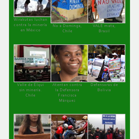
Wirakutas luchan
contra la minería
No a Dominga,
VALE mata,
en México
Chile
Brasil
Valle de Elqui
Atentan contra
Defensoras de
sin minería.
la Defensora
Bolivia
Chile
Francisca
Márquez