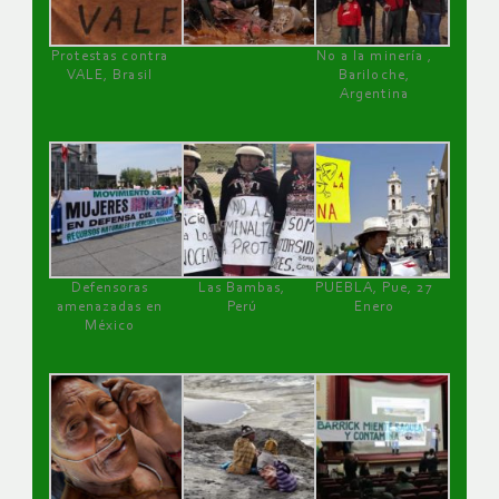
Protestas contra
No a la minería ,
VALE, Brasil
Bariloche,
Argentina
Defensoras
Las Bambas,
PUEBLA, Pue, 27
amenazadas en
Perú
Enero
México