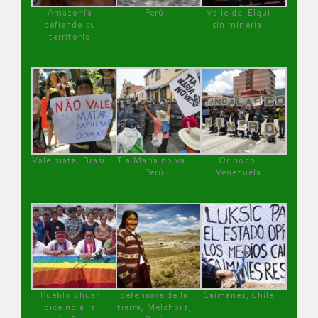
Amazonía
Perú
Valle del Elqui
defiende su
sin minería.
territorio
Vale mata, Brasil
Tía María no va !
Orinoco,
Perú
Venezuela
Pueblo Shuar
defensora de la
Caimanes, Chile
dice no a la
tierra, Melchora,