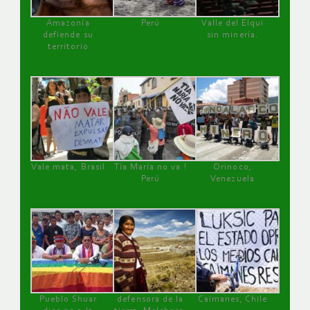
Amazonía
Perú
Valle del Elqui
defiende su
sin minería.
territorio
Vale mata, Brasil
Tía María no va !
Orinoco,
Perú
Venezuela
Pueblo Shuar
defensora de la
Caimanes, Chile