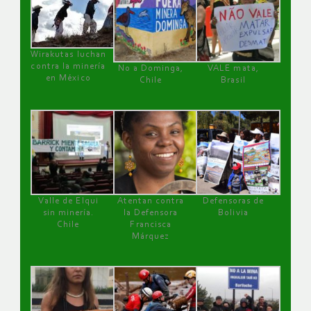
Wirakutas luchan
contra la minería
No a Dominga,
VALE mata,
en México
Chile
Brasil
Valle de Elqui
Atentan contra
Defensoras de
sin minería.
la Defensora
Bolivia
Chile
Francisca
Márquez