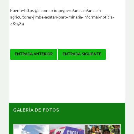
Fuente:https://elcomercio.pe/peru/ancash/ancash-
agricultores-jimbe-acatan-paro-mineria-informal-noticia-
481589
Navegador
ENTRADA ANTERIOR
ENTRADA SIGUIENTE
de
artículos
GALERÌA DE FOTOS