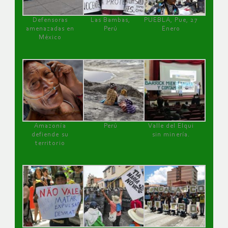
Defensoras
Las Bambas,
PUEBLA, Pue, 27
amenazadas en
Perú
Enero
México
Amazonía
Perú
Valle del Elqui
defiende su
sin minería.
territorio