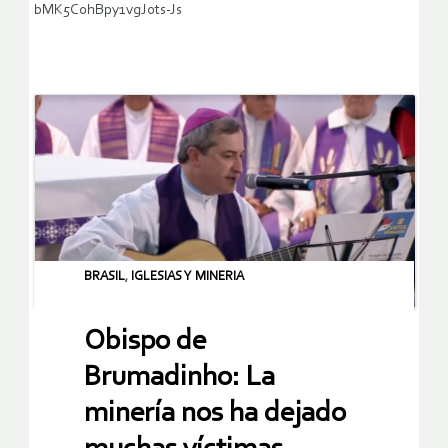
bMK5C0hBpy1vgJ0ts-Js
BRASIL
,
IGLESIAS Y MINERIA
Obispo de
Brumadinho: La
minería nos ha dejado