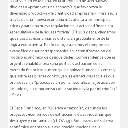
Desinversión en Minería, en la promoción de alternativas
dirigidas a «promover una economía que favorezca la
diversidad productiva y la creatividad empresarial». Para eso, a
través de una “nueva economía más atenta a los principios
éticos y para una nueva regulación de la actividad financiera
especulativa y de la riqueza ficticia” (FT 168 y 170), clamamos
que nuestras economías se distancien gradualmente de la
lógica extractivista. Por lo tanto, asumimos el compromiso
evangélico de ser corresponsables en la transformación del
modelo económico de desigualdades. Comprendemos que es
urgente rehabilitar una sana política y actuación con el
mercado financiero que tenga la dignidad humana al centro y
que sobre ese pilar se construyan las estructuras sociales que
promuevan la “preocupación por la naturaleza, la justicia con
los pobres, el compromiso con la sociedad y la paz interior” (cf
LS 10).
El Papa Francisco, en “Querida Amazonía”, denuncia los
proyectos económicos de extracción y otras industrias que
destruyen y contaminan (cf. QA 49). Son brazos del sistema
económico orientado a la explotación irracional de la