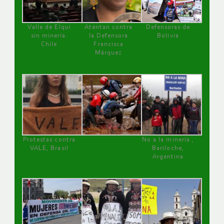
Valle de Elqui
Atentan contra
Defensoras de
sin minería.
la Defensora
Bolivia
Chile
Francisca
Márquez
Protestas contra
No a la minería ,
VALE, Brasil
Bariloche,
Argentina