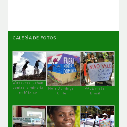
GALERÌA DE FOTOS
Wirakutas luchan
contra la minería
No a Dominga,
VALE mata,
en México
Chile
Brasil