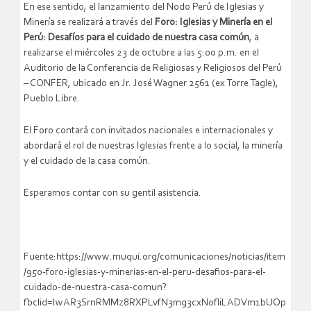
En ese sentido, el lanzamiento del Nodo Perú de Iglesias y
Minería se realizará a través del
Foro: Iglesias y Minería en el
Perú:
Desafíos para el cuidado de nuestra casa común
, a
realizarse el miércoles 23 de octubre a las 5:00 p.m. en el
Auditorio de la Conferencia de Religiosas y Religiosos del Perú
– CONFER, ubicado en Jr. José Wagner 2561 (ex Torre Tagle),
Pueblo Libre.
El Foro contará con invitados nacionales e internacionales y
abordará el rol de nuestras Iglesias frente a lo social, la minería
y el cuidado de la casa común.
Esperamos contar con su gentil asistencia.
Fuente:https://www.muqui.org/comunicaciones/noticias/item
/950-foro-iglesias-y-minerias-en-el-peru-desafios-para-el-
cuidado-de-nuestra-casa-comun?
fbclid=IwAR3SrnRMMz8RXPLvfN3mg3cxNofliLADVm1bUOp