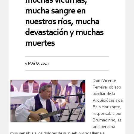
muchas víctimas,
mucha sangre en
nuestros ríos, mucha
devastación y muchas
muertes
9 MAYO, 2019
Dom Vicente
Ferreira, obispo
auxiliar de la
Arquidiócesis de
Belo Horizonte,
responsable por
Brumadinho, es
una persona
muy sensible a los dolores de su pueblo y nos llama a