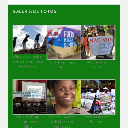
GALERÌA DE FOTOS
Wirakutas luchan
contra la minería
No a Dominga,
VALE mata,
en México
Chile
Brasil
Valle de Elqui
Atentan contra
Defensoras de
sin minería.
la Defensora
Bolivia
Chile
Francisca