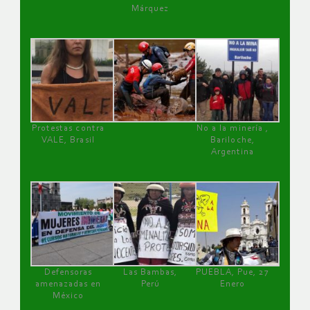
Márquez
Protestas contra
No a la minería ,
VALE, Brasil
Bariloche,
Argentina
Defensoras
Las Bambas,
PUEBLA, Pue, 27
amenazadas en
Perú
Enero
México