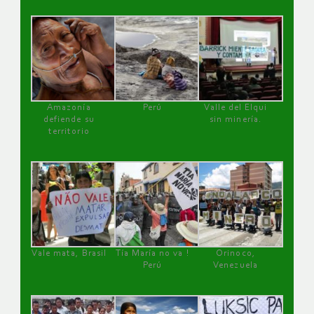
Amazonía
Perú
Valle del Elqui
defiende su
sin minería.
territorio
Vale mata, Brasil
Tía María no va !
Orinoco,
Perú
Venezuela