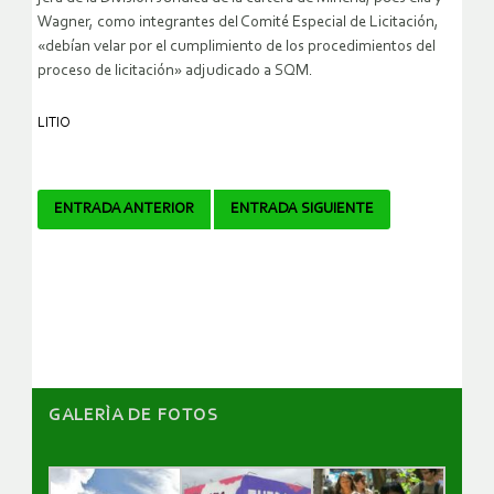
Wagner, como integrantes del Comité Especial de Licitación,
«debían velar por el cumplimiento de los procedimientos del
proceso de licitación» adjudicado a SQM.
LITIO
Navegador
ENTRADA ANTERIOR
ENTRADA SIGUIENTE
de
artículos
GALERÌA DE FOTOS