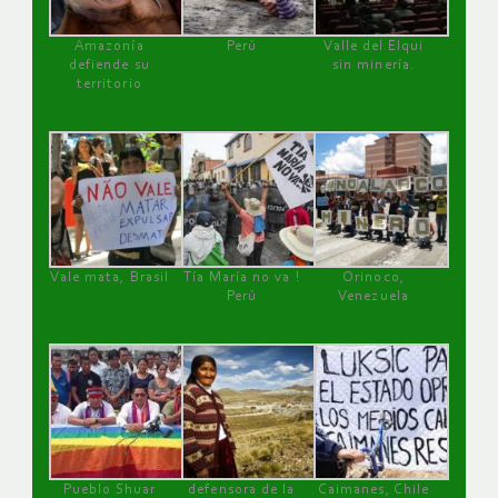
Amazonía
Perú
Valle del Elqui
defiende su
sin minería.
territorio
Vale mata, Brasil
Tía María no va !
Orinoco,
Perú
Venezuela
Pueblo Shuar
defensora de la
Caimanes, Chile