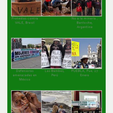
Protestas contra
No a la minería ,
VALE, Brasil
Bariloche,
Argentina
Defensoras
Las Bambas,
PUEBLA, Pue, 27
amenazadas en
Perú
Enero
México