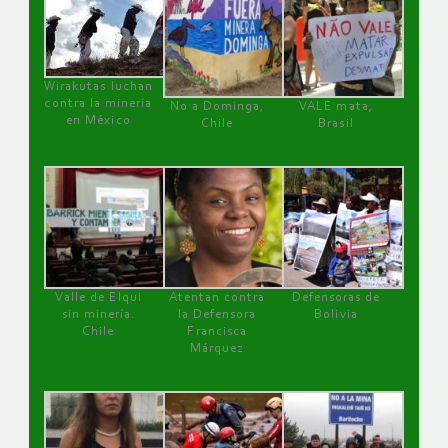
Wirakutas luchan
contra la minería
No a Dominga,
VALE mata,
en México
Chile
Brasil
Valle de Elqui
Atentan contra
Defensoras de
sin minería.
la Defensora
Bolivia
Chile
Francisca
Márquez