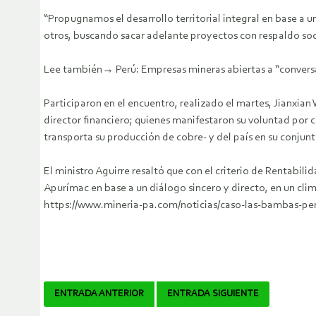
“Propugnamos el desarrollo territorial integral en base a u
otros, buscando sacar adelante proyectos con respaldo soci
Lee también→ Perú: Empresas mineras abiertas a “conversar
Participaron en el encuentro, realizado el martes, Jianxia
director financiero; quienes manifestaron su voluntad por 
transporta su producción de cobre- y del país en su conjunt
El ministro Aguirre resaltó que con el criterio de Rentabil
Apurímac en base a un diálogo sincero y directo, en un clim
https://www.mineria-pa.com/noticias/caso-las-bambas-per
Navegador
ENTRADA ANTERIOR
ENTRADA SIGUIENTE