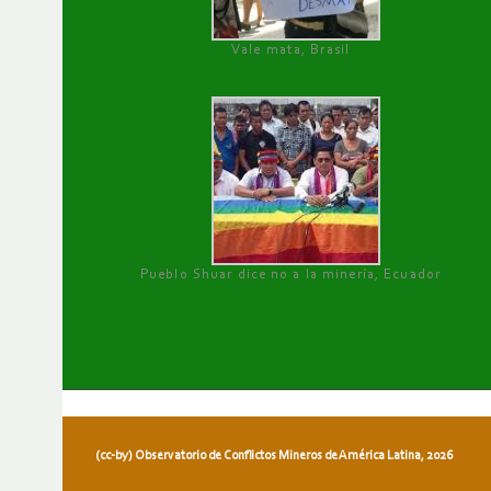
Vale mata, Brasil
Pueblo Shuar dice no a la minería, Ecuador
(cc-by) Observatorio de Conflictos Mineros de América Latina, 2026