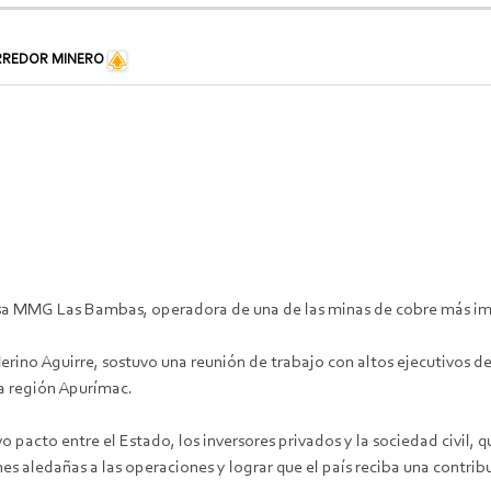
RREDOR MINERO
esa MMG Las Bambas, operadora de una de las minas de cobre más imp
n Merino Aguirre, sostuvo una reunión de trabajo con altos ejecutiv
la región Apurímac.
pacto entre el Estado, los inversores privados y la sociedad civil, q
s aledañas a las operaciones y lograr que el país reciba una contribu