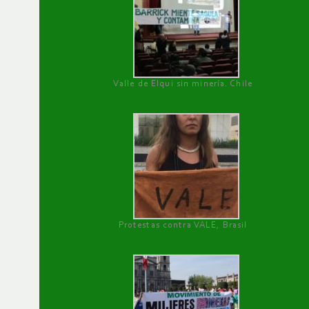
Valle de Elqui sin minería. Chile
Protestas contra VALE, Brasil