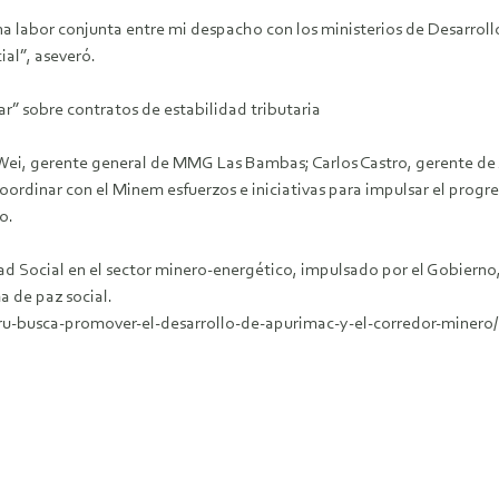
na labor conjunta entre mi despacho con los ministerios de Desarrollo
al”, aseveró.
” sobre contratos de estabilidad tributaria
n Wei, gerente general de MMG Las Bambas; Carlos Castro, gerente de
coordinar con el Minem esfuerzos e iniciativas para impulsar el prog
o.
idad Social en el sector minero-energético, impulsado por el Gobierno
a de paz social.
u-busca-promover-el-desarrollo-de-apurimac-y-el-corredor-minero/