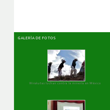
de
artículos
GALERÌA DE FOTOS
Wirakutas luchan contra la minería en México