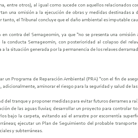
a, entre otros), al igual como sucede con aquellos relacionados con
an una omisión a la ejecución de obras y medidas destinadas a dar
or tanto, el Tribunal concluye que el daño ambiental es imputable ca
a en contra del Sernageomin, ya que “no se presenta una omisión 
que la conducta Sernageomin, con posterioridad al colapso del rel
ia a la situación generada por la permanencia de los relaves derrama
 un Programa de Reparación Ambiental (PRA) “con el fin de asegurar 
á, adicionalmente, aminorar el riesgo para la seguridad y salud de la
ad del tranque y proponer medidas para evitar futuros derrames a raí
ción de las aguas lluvias; desarrollar un proyecto para controlar tod
s bajo la carpeta, evitando así el arrastre por escorrentía superfic
erráneas; ejecutar un Plan de Seguimiento del probable transport
iales y subterráneas.