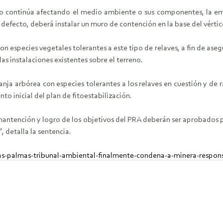
 continúa afectando el medio ambiente o sus componentes, la emp
 defecto, deberá instalar un muro de contención en la base del vértice
 especies vegetales tolerantes a este tipo de relaves, a fin de asegur
s instalaciones existentes sobre el terreno.
anja arbórea con especies tolerantes a los relaves en cuestión y de
o inicial del plan de fitoestabilización.
, mantención y logro de los objetivos del PRA deberán ser aprobados
 detalla la sentencia.
as-palmas-tribunal-ambiental-finalmente-condena-a-minera-respons