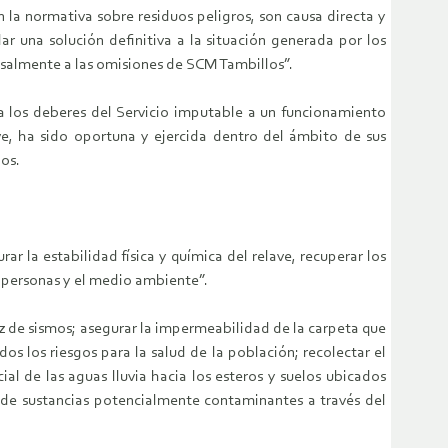
 la normativa sobre residuos peligros, son causa directa y
 una solución definitiva a la situación generada por los
usalmente a las omisiones de SCM Tambillos”.
a los deberes del Servicio imputable a un funcionamiento
ave, ha sido oportuna y ejercida dentro del ámbito de sus
dos.
la estabilidad física y química del relave, recuperar los
s personas y el medio ambiente”.
z de sismos; asegurar la impermeabilidad de la carpeta que
os los riesgos para la salud de la población; recolectar el
ial de las aguas lluvia hacia los esteros y suelos ubicados
e de sustancias potencialmente contaminantes a través del