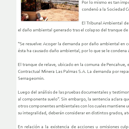
Por lo mismo es tan impo
condenó a la Sociedad Co
El Tribunal Ambiental de
el daño ambiental generado tras el colapso del tranque de
“Se resuelve: Acoger la demanda por daño ambiental en co
ésta ha causado daño ambiental, por lo que se le condena a
El tranque de relave, ubicado en la comuna de Pencahue, 
Contractual Minera Las Palmas S.A. La demanda por repara
Sernageomin.
Luego del análisis de las pruebas documentales y testimoni
al componente suelo”. Sin embargo, la sentencia aclara qu
otros componentes ambientales con los cuales mantiene una 
su integralidad, deberán considerar en distintos grados, at
En relación a la existencia de acciones u omisiones cul