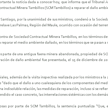
rtante la noticia dada a conocer hoy, que informa que el Tribunal 
ntractual Minera Tambillos (SCM Tambillos) a reparar el daño ambien
 Santiago, por la unanimidad de sus ministros, condenó a la Socied
 relave Las Palmas, Región del Maule, ocurrido con ocasión del terr
ntra de Sociedad Contractual Minera Tambillos, en los términos des
 reparar el medio ambiente dañado, en los términos que se pasan a se
es parte de una antigua faena minera abandonada, propiedad de SC
ción de daño ambiental fue presentada, el 15 de diciembre de 2014
ales, además de la visita inspectiva realizada por los ministros a la
e “dado que el daño a uno cualesquiera de los componentes del medi
indisoluble relación, las medidas de reparación, incluso si se refie
endido el caso concreto, las interrelaciones sistémicas con los demás
posas por parte de SCM Tambillos, la sentencia puntualiza “Que, 