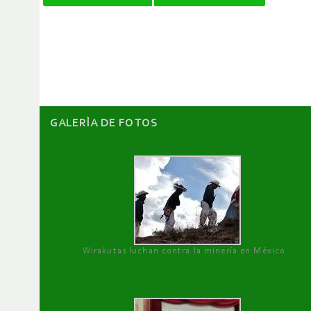
de
artículos
GALERÌA DE FOTOS
Wirakutas luchan contra la minería en México