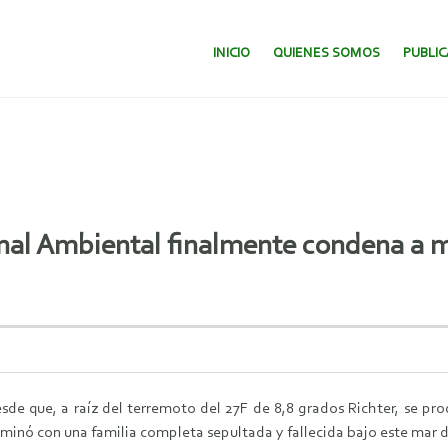
SALTAR AL CONTENIDO.
INICIO
QUIENES SOMOS
PUBLI
al Ambiental finalmente condena a mi
de que, a raíz del terremoto del 27F de 8,8 grados Richter, se pro
rminó con una familia completa sepultada y fallecida bajo este mar