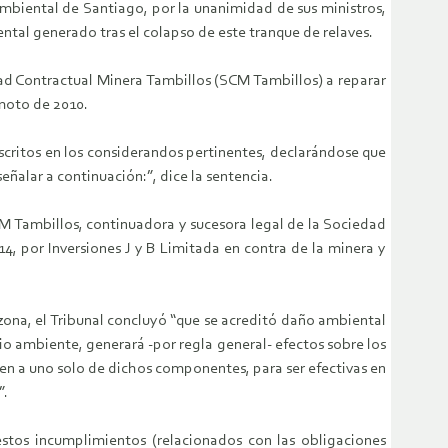
Ambiental de Santiago, por la unanimidad de sus ministros,
tal generado tras el colapso de este tranque de relaves.
ad Contractual Minera Tambillos (SCM Tambillos) a reparar
emoto de 2010.
critos en los considerandos pertinentes, declarándose que
ñalar a continuación:”, dice la sentencia.
M Tambillos, continuadora y sucesora legal de la Sociedad
, por Inversiones J y B Limitada en contra de la minera y
 zona, el Tribunal concluyó “que se acreditó daño ambiental
o ambiente, generará -por regla general- efectos sobre los
ren a uno solo de dichos componentes, para ser efectivas en
”.
estos incumplimientos (relacionados con las obligaciones