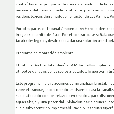
contraídas en el programa de cierre y abandono de la faen
necesaria del daño al medio ambiente, por cuanto import
residuos tóxicos derramados en el sector de Las Palmas. P
Por otra parte, el Tribunal Ambiental rechazó la demand
irregular o tardío de éste. Por el contrario, se señala 
facultades legales, destinadas a dar una solución transitor
Programa de reparación ambiental
El Tribunal Ambiental ordenó a SCM Tambillos implementar
atributos dañados de los suelos afectados, lo que permitir
Este programa incluye acciones como analizar la estabilid
cubre el tranque, incorporando un sistema para la canaliza
suelo afectado con los relaves derramados, para disponerlo
aguas abajo y una potencial lixiviación hacia aguas subt
suelo subyacente no impermeabilizado, y las aguas superfic