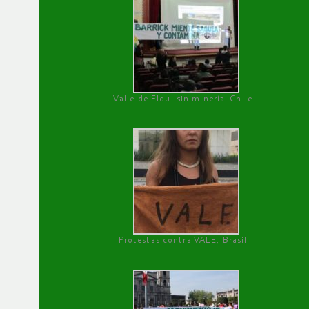
Valle de Elqui sin minería. Chile
Protestas contra VALE, Brasil