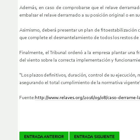
Además, en caso de comprobarse que el relave derramado
embalsar el relave derramado a su posición original o en su
Asimismo, deberá presentar un plan de fitoestabilización con
que complete el desmantelamiento de todos los restos de la
Finalmente, el Tribunal ordenó a la empresa plantar una fr
del viento sobre la correcta implementación y funcionamient
“Los plazos definitivos, duración, control de su ejecución
asegurando el total cumplimiento de la normativa vigente”,
Fuente:
http://www.relaves.org/2016/09/08/caso-derrame-l
Navegador
ENTRADA ANTERIOR
ENTRADA SIGUIENTE