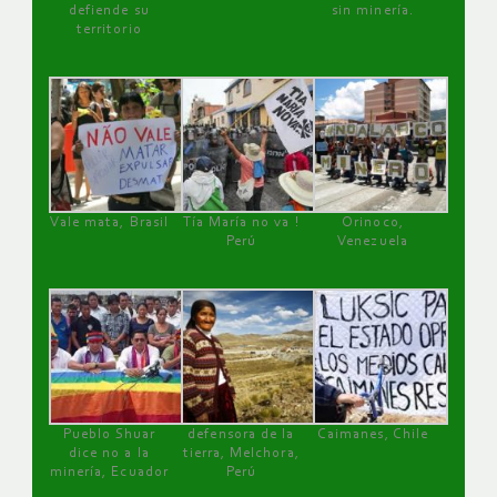
defiende su
sin minería.
territorio
Vale mata, Brasil
Tía María no va !
Orinoco,
Perú
Venezuela
Pueblo Shuar
defensora de la
Caimanes, Chile
dice no a la
tierra, Melchora,
minería, Ecuador
Perú