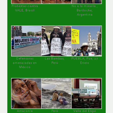
Protestas contra
No a la minería ,
VALE, Brasil
Bariloche,
Argentina
Defensoras
Las Bambas,
PUEBLA, Pue, 27
amenazadas en
Perú
Enero
México
Amazonía
Perú
Valle del Elqui