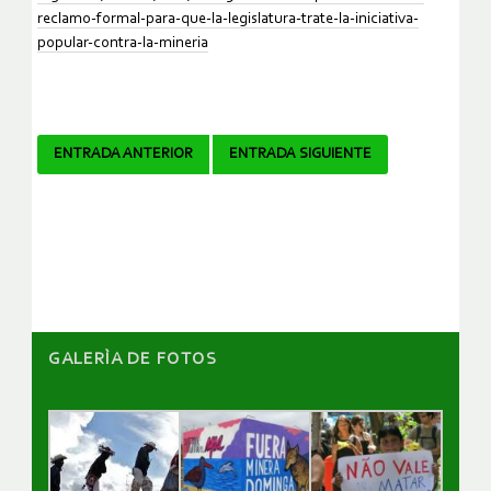
reclamo-formal-para-que-la-legislatura-trate-la-iniciativa-
popular-contra-la-mineria
Navegador
ENTRADA ANTERIOR
ENTRADA SIGUIENTE
de
artículos
GALERÌA DE FOTOS