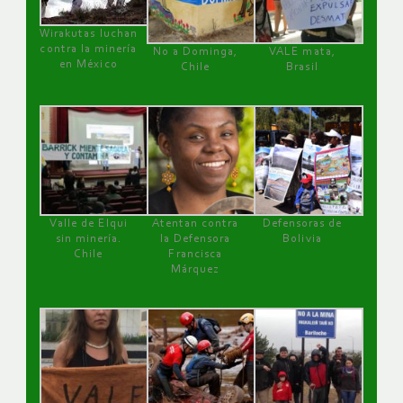
Wirakutas luchan
contra la minería
No a Dominga,
VALE mata,
en México
Chile
Brasil
Valle de Elqui
Atentan contra
Defensoras de
sin minería.
la Defensora
Bolivia
Chile
Francisca
Márquez