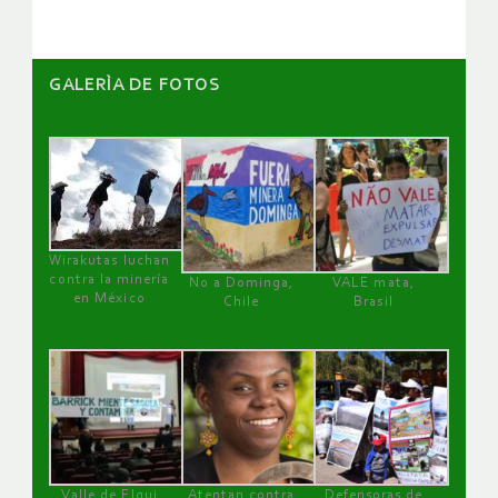
GALERÌA DE FOTOS
Wirakutas luchan
contra la minería
No a Dominga,
VALE mata,
en México
Chile
Brasil
Valle de Elqui
Atentan contra
Defensoras de