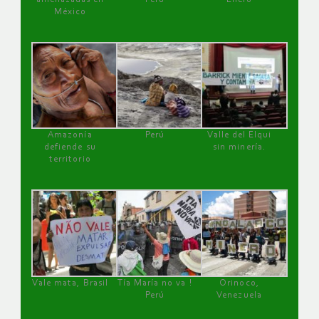
México
Amazonía
Perú
Valle del Elqui
defiende su
sin minería.
territorio
Vale mata, Brasil
Tía María no va !
Orinoco,
Perú
Venezuela