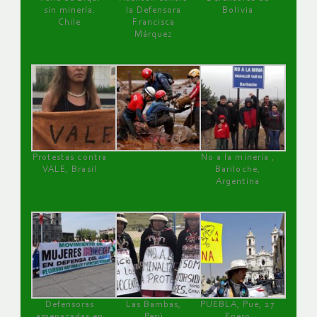
sin minería.
la Defensora
Bolivia
Chile
Francisca
Márquez
Protestas contra
No a la minería ,
VALE, Brasil
Bariloche,
Argentina
Defensoras
Las Bambas,
PUEBLA, Pue, 27
amenazadas en
Perú
Enero