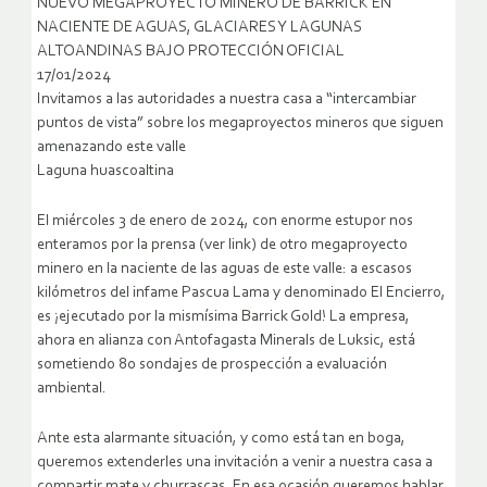
NUEVO MEGAPROYECTO MINERO DE BARRICK EN
NACIENTE DE AGUAS, GLACIARES Y LAGUNAS
ALTOANDINAS BAJO PROTECCIÓN OFICIAL
17/01/2024
Invitamos a las autoridades a nuestra casa a “intercambiar
puntos de vista” sobre los megaproyectos mineros que siguen
amenazando este valle
Laguna huascoaltina
El miércoles 3 de enero de 2024, con enorme estupor nos
enteramos por la prensa (ver link) de otro megaproyecto
minero en la naciente de las aguas de este valle: a escasos
kilómetros del infame Pascua Lama y denominado El Encierro,
es ¡ejecutado por la mismísima Barrick Gold! La empresa,
ahora en alianza con Antofagasta Minerals de Luksic, está
sometiendo 80 sondajes de prospección a evaluación
ambiental.
Ante esta alarmante situación, y como está tan en boga,
queremos extenderles una invitación a venir a nuestra casa a
compartir mate y churrascas. En esa ocasión queremos hablar