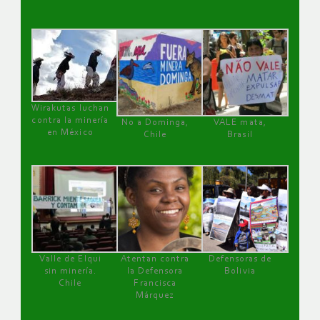
Wirakutas luchan
contra la minería
No a Dominga,
VALE mata,
en México
Chile
Brasil
Valle de Elqui
Atentan contra
Defensoras de
sin minería.
la Defensora
Bolivia
Chile
Francisca
Márquez