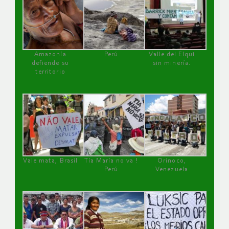
Amazonía
Perú
Valle del Elqui
defiende su
sin minería.
territorio
Vale mata, Brasil
Tía María no va !
Orinoco,
Perú
Venezuela