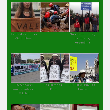
Protestas contra
No a la minería ,
VALE, Brasil
Bariloche,
Argentina
Defensoras
Las Bambas,
PUEBLA, Pue, 27
amenazadas en
Perú
Enero
México