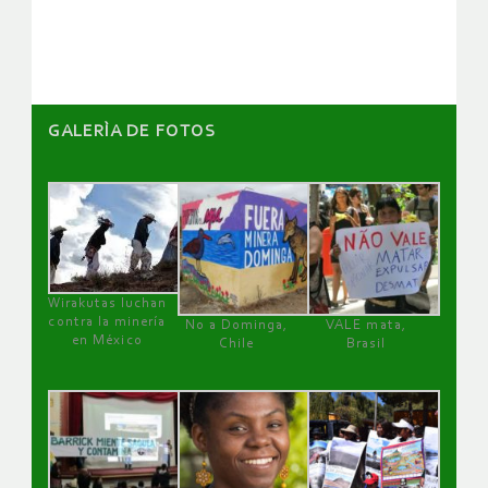
artículos
GALERÌA DE FOTOS
Wirakutas luchan
contra la minería
No a Dominga,
VALE mata,
en México
Chile
Brasil