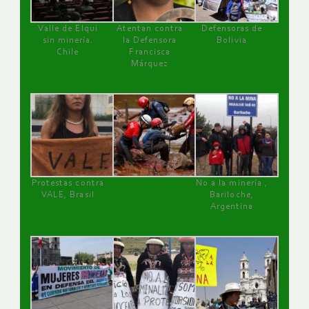
Valle de Elqui
Atentan contra
Defensoras de
sin minería.
la Defensora
Bolivia
Chile
Francisca
Márquez
Protestas contra
No a la minería ,
VALE, Brasil
Bariloche,
Argentina