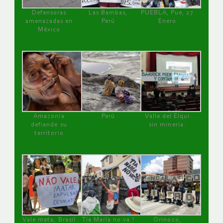
Defensoras
Las Bambas,
PUEBLA, Pue, 27
amenazadas en
Perú
Enero
México
Amazonía
Perú
Valle del Elqui
defiende su
sin minería.
territorio
Vale mata, Brasil
Tía María no va !
Orinoco,