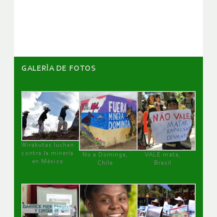
de
artículos
GALERÌA DE FOTOS
Wirakutas luchan
contra la minería
No a Dominga,
VALE mata,
en México
Chile
Brasil