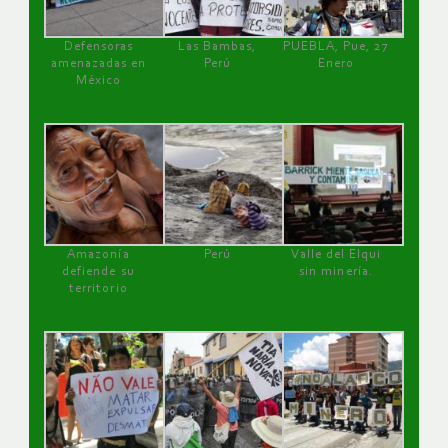
Defensoras
Las Bambas,
PUEBLA, Pue, 27
amenazadas en
Perú
Enero
México
Amazonía
Perú
Valle del Elqui
defiende su
sin minería.
territorio