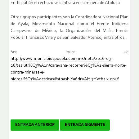
En Teziutlán el rechazo se centrará en la minera de Atoluca.
Otros grupos participantes son la Coordinadora Nacional Plan
de Ayala, Movimiento Nacional como el Frente Indígena
Campesino de México, la Organización del Maíz, Frente
Popular Francisco Villa y de San Salvador Atenco, entre otros.
See more at:
http://www.municipiospuebla.com.mx/nota/2016-03-
28/teziutl%C3%A1n/caravana-recorrer%C3%A1-sierra-norte-
contra-mineras-e-
hidroel%C3%A9ctricas#sthash.Ya6drVAH.7HVtbzix.dpuf
Navegador
ENTRADA ANTERIOR
ENTRADA SIGUIENTE