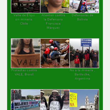
Valle de Elqui
Atentan contra
Defensoras de
sin minería.
la Defensora
Bolivia
Chile
Francisca
Márquez
Protestas contra
No a la minería ,
VALE, Brasil
Bariloche,
Argentina