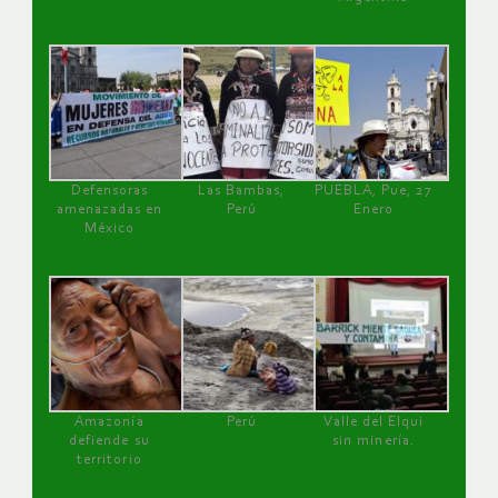
Defensoras
Las Bambas,
PUEBLA, Pue, 27
amenazadas en
Perú
Enero
México
Amazonía
Perú
Valle del Elqui
defiende su
sin minería.
territorio