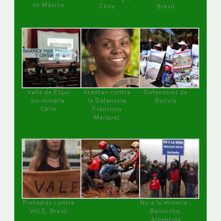
en México
Chile
Brasil
Valle de Elqui
Atentan contra
Defensoras de
sin minería.
la Defensora
Bolivia
Chile
Francisca
Márquez
Protestas contra
No a la minería ,
VALE, Brasil
Bariloche,
Argentina