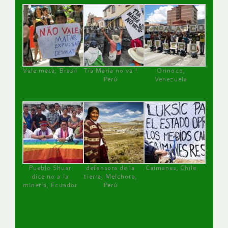
Vale mata, Brasil
Tía María no va !
Orinoco,
Perú
Venezuela
Pueblo Shuar
defensora de la
Caimanes, Chile
dice no a la
tierra, Melchora,
minería, Ecuador
Perú