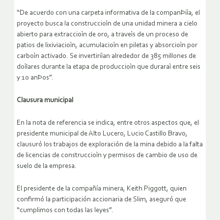
“De acuerdo con una carpeta informativa de la companÞiìa, el
proyecto busca la construccioìn de una unidad minera a cielo
abierto para extraccioìn de oro, a traveìs de un proceso de
patios de lixiviacioìn, acumulacioìn en piletas y absorcioìn por
carboìn activado. Se invertiriìan alrededor de 385 millones de
doìlares durante la etapa de produccioìn que duraraì entre seis
y 10 anÞos”.
Clausura municipal
En la nota de referencia se indica, entre otros aspectos que, el
presidente municipal de Alto Lucero, Lucio Castillo Bravo,
clausuró los trabajos de exploración de la mina debido a la falta
de licencias de construccioìn y permisos de cambio de uso de
suelo de la empresa.
El presidente de la compañía minera, Keith Piggott, quien
confirmó la participación accionaria de Slim, aseguró que
“cumplimos con todas las leyes”.