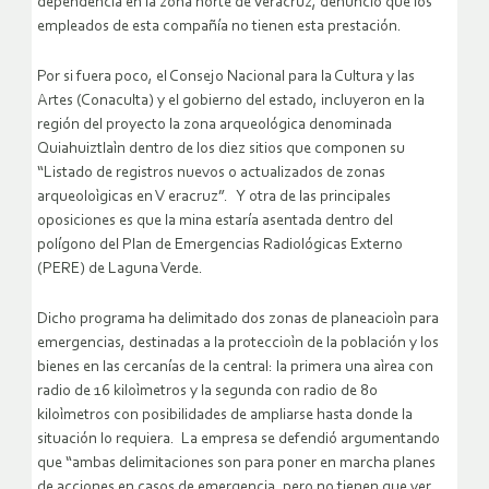
dependencia en la zona norte de Veracruz, denunció que los
empleados de esta compañía no tienen esta prestación.
Por si fuera poco, el Consejo Nacional para la Cultura y las
Artes (Conaculta) y el gobierno del estado, incluyeron en la
región del proyecto la zona arqueológica denominada
Quiahuiztlaìn dentro de los diez sitios que componen su
“Listado de registros nuevos o actualizados de zonas
arqueoloìgicas en V eracruz”. Y otra de las principales
oposiciones es que la mina estaría asentada dentro del
polígono del Plan de Emergencias Radiológicas Externo
(PERE) de Laguna Verde.
Dicho programa ha delimitado dos zonas de planeacioìn para
emergencias, destinadas a la proteccioìn de la población y los
bienes en las cercanías de la central: la primera una aìrea con
radio de 16 kiloìmetros y la segunda con radio de 80
kiloìmetros con posibilidades de ampliarse hasta donde la
situación lo requiera. La empresa se defendió argumentando
que “ambas delimitaciones son para poner en marcha planes
de acciones en casos de emergencia, pero no tienen que ver