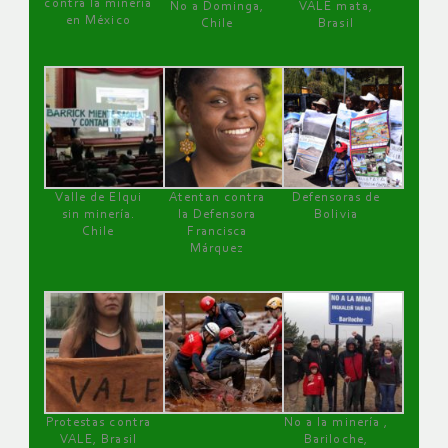
contra la minería
No a Dominga,
VALE mata,
en México
Chile
Brasil
Valle de Elqui
Atentan contra
Defensoras de
sin minería.
la Defensora
Bolivia
Chile
Francisca
Márquez
Protestas contra
No a la minería ,
VALE, Brasil
Bariloche,