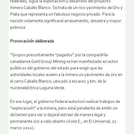
federales, sigue la exploracioìn y desarrollo del proyecto
minero Caballo Blanco. Se trata de un rico yacimiento de Oro y
Plata que representa un fabuloso negocio privado. Para la
nacioìn solamente significaraì arrasamiento, desastre y mayor
pobreza.
Provocacioìn deliberada
“Grupos presuntamente “pagados” por la companÞiìa
canadiense Gold Group Mining se han manifestado en actos
puìblicos del gobierno del estado para exigir que las
autoridades locales avalen a la minera un yacimiento de oro en
el cerro Caballo Blanco, ubicado a escasos 3 km. de la
nucleoeleìctrica Laguna Verde.
En ese lugar, el gobierno federal autorizoì realizar trabajos de
“exploracioìn” a la minera, pero estaì pendiente de emitir un
dictamen para ver si dejaraì extraer de manera legal y
permanente oro a cielo abierto (Avila E., en El Universal, 21
marzo 2012).