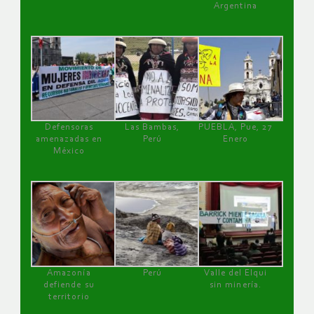
Argentina
Defensoras
Las Bambas,
PUEBLA, Pue, 27
amenazadas en
Perú
Enero
México
Amazonía
Perú
Valle del Elqui
defiende su
sin minería.
territorio