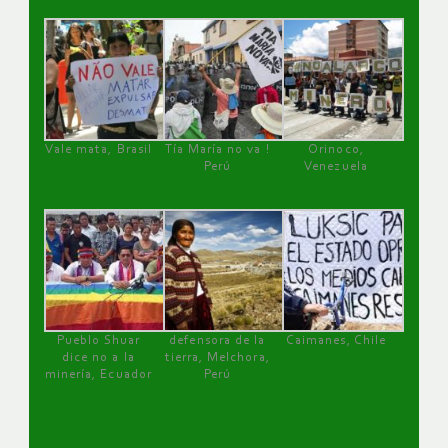
Vale mata, Brasil
Tía María no va !
Orinoco,
Perú
Venezuela
Pueblo Shuar
defensora de la
Caimanes, Chile
dice no a la
tierra, Melchora,
minería, Ecuador
Perú