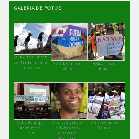
GALERÌA DE FOTOS
Wirakutas luchan
contra la minería
No a Dominga,
VALE mata,
en México
Chile
Brasil
Valle de Elqui
Atentan contra
Defensoras de
sin minería.
la Defensora
Bolivia
Chile
Francisca
Márquez