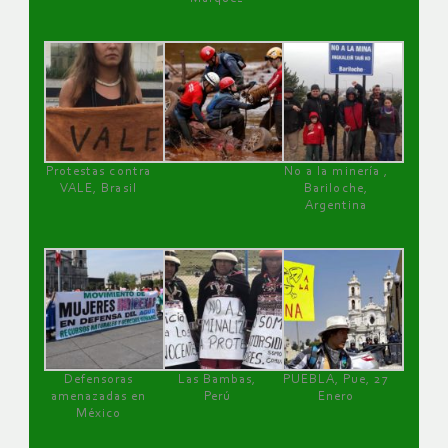
Protestas contra
No a la minería ,
VALE, Brasil
Bariloche,
Argentina
Defensoras
Las Bambas,
PUEBLA, Pue, 27
amenazadas en
Perú
Enero
México