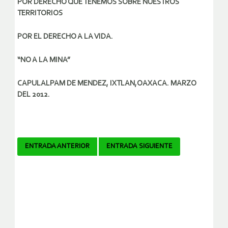
POR DERECHO QUE TENEMOS SOBRE NUESTROS
TERRITORIOS
POR EL DERECHO A LA VIDA.
“NO A LA MINA”
CAPULALPAM DE MENDEZ, IXTLAN,OAXACA. MARZO
DEL 2012.
Navegador
ENTRADA ANTERIOR
ENTRADA SIGUIENTE
de
artículos