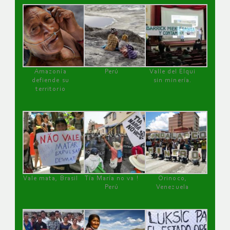
Amazonía
Perú
Valle del Elqui
defiende su
sin minería.
territorio
Vale mata, Brasil
Tía María no va !
Orinoco,
Perú
Venezuela