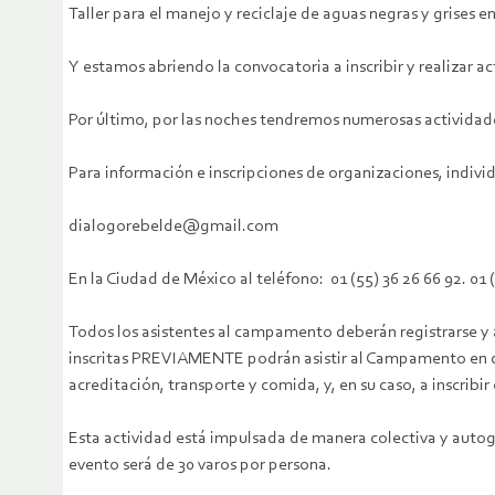
Taller para el manejo y reciclaje de aguas negras y grise
Y estamos abriendo la convocatoria a inscribir y realizar ac
Por último, por las noches tendremos numerosas actividade
Para información e inscripciones de organizaciones, individ
dialogorebelde@gmail.com
En la Ciudad de México al teléfono: 01 (55) 36 26 66 92. 01
Todos los asistentes al campamento deberán registrarse y a
inscritas PREVIAMENTE podrán asistir al Campamento en defen
acreditación, transporte y comida, y, en su caso, a inscri
Esta actividad está impulsada de manera colectiva y autoges
evento será de 30 varos por persona.