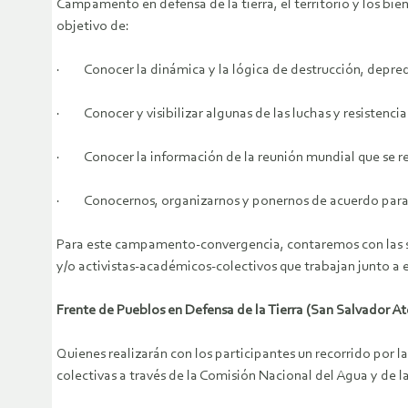
Campamento en defensa de la tierra, el territorio y los bie
objetivo de:
· Conocer la dinámica y la lógica de destrucción, depredac
· Conocer y visibilizar algunas de las luchas y resistenci
· Conocer la información de la reunión mundial que se real
· Conocernos, organizarnos y ponernos de acuerdo para mo
Para este campamento-convergencia, contaremos con las sigu
y/o activistas-académicos-colectivos que trabajan junto a e
Frente de Pueblos en Defensa de la Tierra (San Salvador A
Quienes realizarán con los participantes un recorrido por l
colectivas a través de la Comisión Nacional del Agua y de l