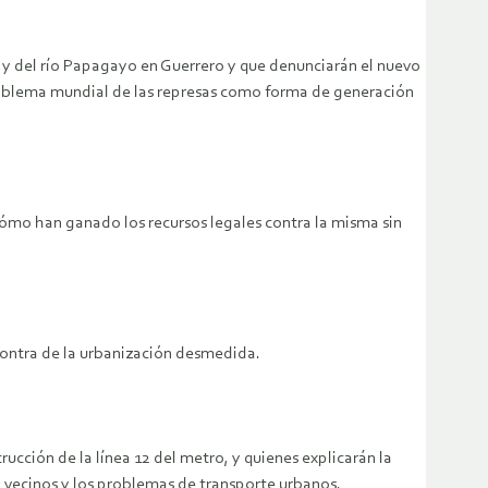
s y del río Papagayo en Guerrero y que denunciarán el nuevo
problema mundial de las represas como forma de generación
e cómo han ganado los recursos legales contra la misma sin
 contra de la urbanización desmedida.
ucción de la línea 12 del metro, y quienes explicarán la
 y vecinos y los problemas de transporte urbanos.