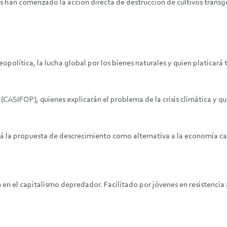
nes han comenzado la acción directa de destrucción de cultivos transg
lítica, la lucha global por los bienes naturales y quien platicará 
 (CASIFOP), quienes explicarán el problema de la crisis climática y
rá la propuesta de descrecimiento como alternativa a la economía ca
en el capitalismo depredador. Facilitado por jóvenes en resistencia 