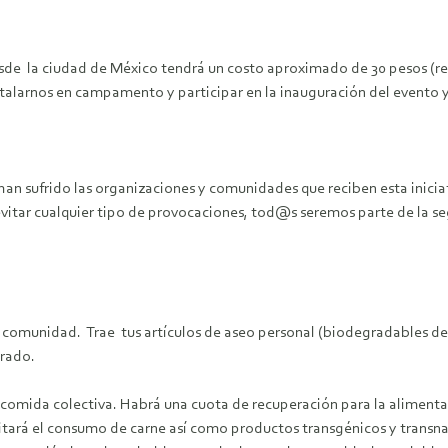
de la ciudad de México tendrá un costo aproximado de 30 pesos (re
nstalarnos en campamento y participar en la inauguración del evento y
e han sufrido las organizaciones y comunidades que reciben esta ini
 evitar cualquier tipo de provocaciones, tod@s seremos parte de la
 comunidad. Trae tus artículos de aseo personal (biodegradables de 
arado.
la comida colectiva. Habrá una cuota de recuperación para la aliment
vitará el consumo de carne así como productos transgénicos y transn