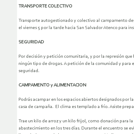
TRANSPORTE COLECTIVO
Transporte autogestionado y colectivo al campamento des
el viernes 5 por la tarde hacia San Salvador Atenco para i
SEGURIDAD
Por decisión y petición comunitaria, y por la represión qu
ningún tipo de drogas. A petición de la comunidad y para
seguridad.
CAMPAMENTO y ALIMENTACION
Podrás acampar en los espacios abiertos designados por la
casa de campaña. El clima es templado a frío. Asiste prep
Trae un kilo de arroz y un kilo frijol, como donación para 
abastecimiento en los tres días. Durante el encuentro se e