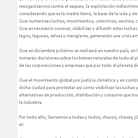
reorganizarnos contra el saqueo, la explotación indiscrimi
considerando que es la madre tierra, la base de la vida y de 
Que numerosas luchas, movimientos, colectivos, vecinos, c
Que es necesario conocer, visibilizar y difundir estas luchas
lagos, lagunas, selvas y manglares, generando una crisis am
Que en diciembre próximo se realizará en nuestro país, en 
tomarán decisiones sobre los bienes naturales de todo el p
de las corporaciones y empresas que por todo el planeta de
Que el movimiento global por justicia climática y en contr
dicha ciudad para protestar así como visibilizar las luchas
alternativas de producción, distribución y consumo que los
la industria.
Por todo ello, llamamos a todas y todos, chavos, chavas, j
el: