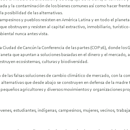
nada y la contaminación de los bienes comunes así como hacer frente
la posibilidad de las alternativas.
ampesinos y pueblos resisten en América Latina y en todo el planeta
 que obstruyen y resisten al capital extractivo, inmobiliario, turístico
biental nunca antes vista.
la Ciudad de Cancún la Conferencia de las partes (COP16), donde los
laneta que apuntan a soluciones basadas en el dinero y el mercado, a
struyen ecosistemas, culturas y biodiversidad.
a de las falsas soluciones de cambio climático de mercado, con la con
 y alternativas que desde abajo se construyen en defensa de la madre 
 pequeños agricultores y diversos movimientos y organizaciones prop
óvenes, estudiantes, indígenas, campesinos, mujeres, vecinos, trabaj