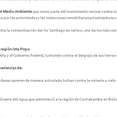
del Medio Ambiente
que como parte del movimiento vecinal contra la
o por las autoridades y las intenciones inmobiliarias privatizadoras 
tra la contaminación del río Santiago en Jalisco, uno de los más con
 región Izta-Popo.
bla y el Gobierno Federal, luchando contra el despojo de sus tierras 
periencias de:
danas quienes de manera articulada luchan contra la minería a cielo
 Guerra del Agua que estremeció a la región de Cochabamba en Bolivi