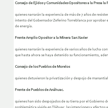
Consejo de Ejidos y Comunidades Opositores a la Presa la
quienes narrarán la experiencia de más de 7 años de resist
intento del Gobernador Zeferino Torreblanca por aprobar 
de energía.
Frente Amplio Opositor a la Minera San Xavier
quienes narrarán la experiencia de varios años de lucha con
que hasta ahora se haya detenido su funcionamiento, ademá
Consejo de los Pueblos de Morelos
quienes detuvieron la privatización y despojo de manantial
Frente de Pueblos de Anáhuac.
quienes han sido despojados de su tierra por el Gobierno de
problemática vivida en Tláhuac, las intenciones y efectos u