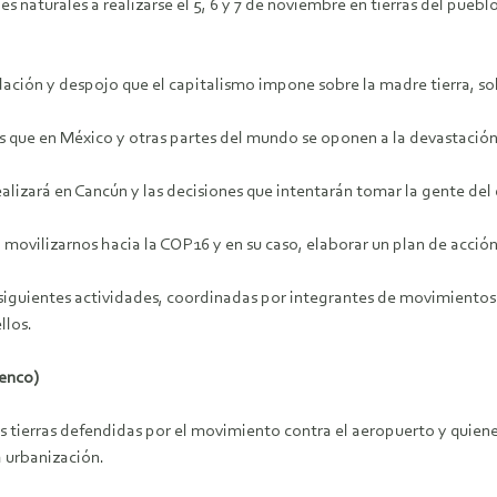
nes naturales a realizarse el 5, 6 y 7 de noviembre en tierras del pue
ión y despojo que el capitalismo impone sobre la madre tierra, sobre
as que en México y otras partes del mundo se oponen a la devastació
izará en Cancún y las decisiones que intentarán tomar la gente del d
vilizarnos hacia la COP16 y en su caso, elaborar un plan de acción
ientes actividades, coordinadas por integrantes de movimientos en d
llos.
tenco)
as tierras defendidas por el movimiento contra el aeropuerto y quienes
a urbanización.