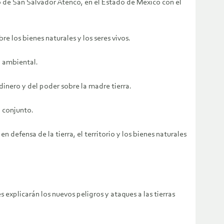
blo de San Salvador Atenco, en el Estado de México con el
 los bienes naturales y los seres vivos.
n ambiental.
inero y del poder sobre la madre tierra.
 conjunto.
efensa de la tierra, el territorio y los bienes naturales
 explicarán los nuevos peligros y ataques a las tierras