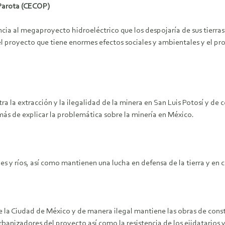
 Parota (CECOP)
encia al megaproyecto hidroeléctrico que los despojaría de sus tierra
el proyecto que tiene enormes efectos sociales y ambientales y el 
tra la extracción y la ilegalidad de la minera en San Luis Potosí y d
s de explicar la problemática sobre la minería en México.
es y ríos, así como mantienen una lucha en defensa de la tierra y en
 la Ciudad de México y de manera ilegal mantiene las obras de constr
rbanizadores del proyecto así como la resistencia de los ejidatarios