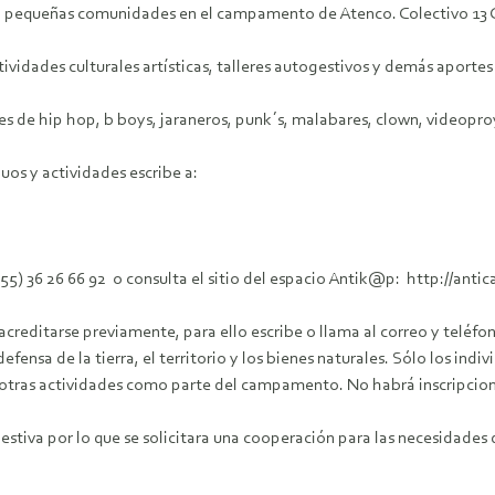
s en pequeñas comunidades en el campamento de Atenco. Colectivo 13
tividades culturales artísticas, talleres autogestivos y demás aporte
s de hip hop, b boys, jaraneros, punk´s, malabares, clown, videopro
uos y actividades escribe a:
 (55) 36 26 66 92 o consulta el sitio del espacio Antik@p: http://an
creditarse previamente, para ello escribe o llama al correo y teléf
sa de la tierra, el territorio y los bienes naturales. Sólo los indi
bir otras actividades como parte del campamento. No habrá inscripci
tiva por lo que se solicitara una cooperación para las necesidades de