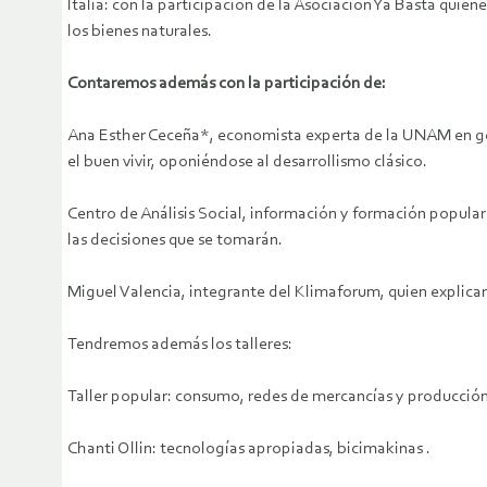
Italia: con la participación de la Asociación Ya Basta quie
los bienes naturales.
Contaremos además con la participación de:
Ana Esther Ceceña*, economista experta de la UNAM en geopo
el buen vivir, oponiéndose al desarrollismo clásico.
Centro de Análisis Social, información y formación popular
las decisiones que se tomarán.
Miguel Valencia, integrante del Klimaforum, quien explica
Tendremos además los talleres:
Taller popular: consumo, redes de mercancías y producción 
Chanti Ollin: tecnologías apropiadas, bicimakinas .