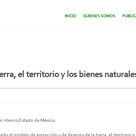
SALTAR AL CONTENIDO.
INICIO
QUIENES SOMOS
PUBLI
a, el territorio y los bienes naturale
dor Atenco,Estado de México.
ado el modelo de extracción y de despojo de la tierra, el territorio 