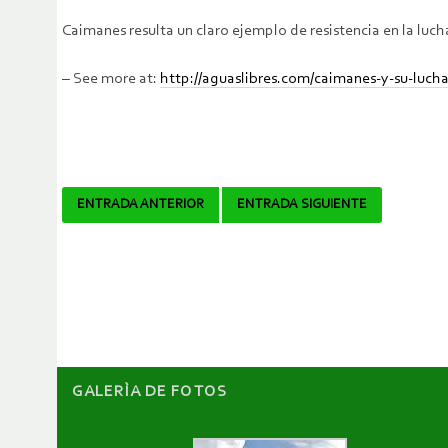
Caimanes resulta un claro ejemplo de resistencia en la luch
– See more at:
http://aguaslibres.com/caimanes-y-su-luc
Navegador
ENTRADA ANTERIOR
ENTRADA SIGUIENTE
de
artículos
GALERÌA DE FOTOS