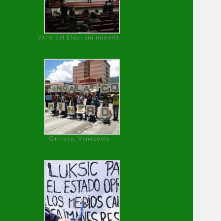
Valle del Elqui sin minería.
Orinoco, Venezuela