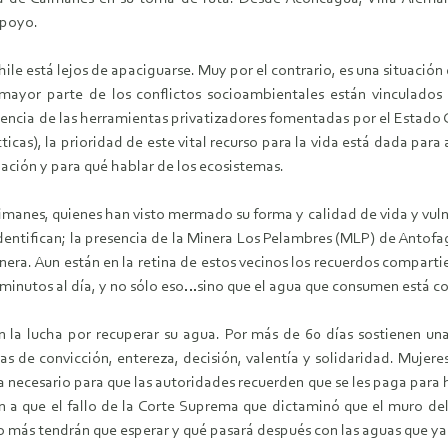
apoyo.
hile está lejos de apaciguarse. Muy por el contrario, es una situación 
 mayor parte de los conflictos socioambientales están vinculados 
ncia de las herramientas privatizadores fomentadas por el Estado Ch
cas), la prioridad de este vital recurso para la vida está dada para
lación y para qué hablar de los ecosistemas.
imanes, quienes han visto mermado su forma y calidad de vida y vul
entifican; la presencia de la Minera Los Pelambres (MLP) de Antofa
nera. Aun están en la retina de estos vecinos los recuerdos compartien
0 minutos al día, y no sólo eso…sino que el agua que consumen está 
n la lucha por recuperar su agua. Por más de 60 días sostienen u
as de convicción, entereza, decisión, valentía y solidaridad. Muje
 necesario para que las autoridades recuerden que se les paga para ha
an a que el fallo de la Corte Suprema que dictaminó que el muro de
to más tendrán que esperar y qué pasará después con las aguas que y