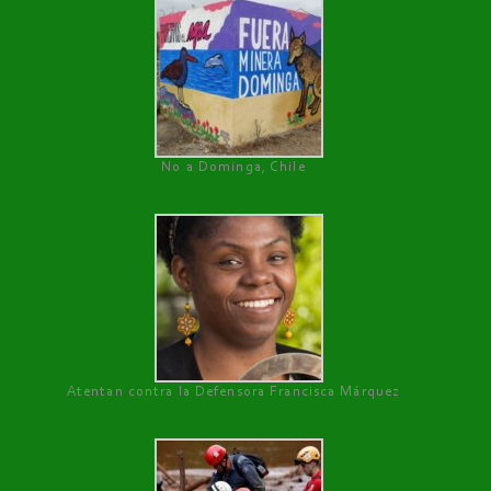
No a Dominga, Chile
Atentan contra la Defensora Francisca Márquez