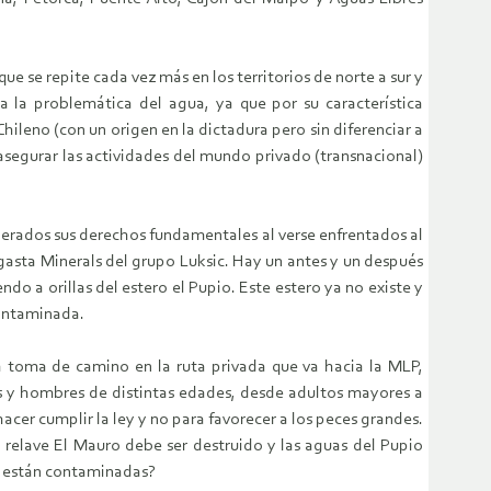
que se repite cada vez más en los territorios de norte a sur y
a la problemática del agua, ya que por su característica
ileno (con un origen en la dictadura pero sin diferenciar a
 asegurar las actividades del mundo privado (transnacional)
nerados sus derechos fundamentales al verse enfrentados al
gasta Minerals del grupo Luksic. Hay un antes y un después
do a orillas del estero el Pupio. Este estero ya no existe y
contaminada.
na toma de camino en la ruta privada que va hacia la MLP,
res y hombres de distintas edades, desde adultos mayores a
cer cumplir la ley y no para favorecer a los peces grandes.
l relave El Mauro debe ser destruido y las aguas del Pupio
a están contaminadas?