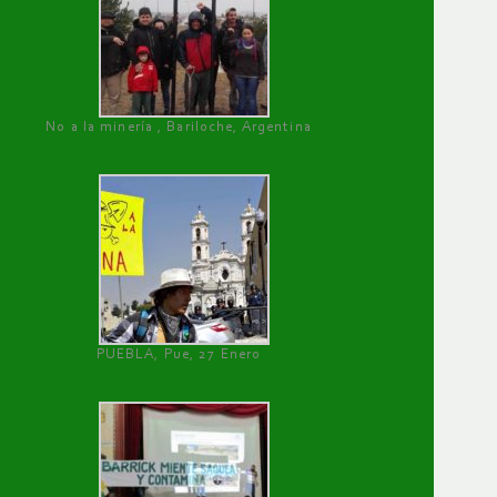
No a la minería , Bariloche, Argentina
PUEBLA, Pue, 27 Enero