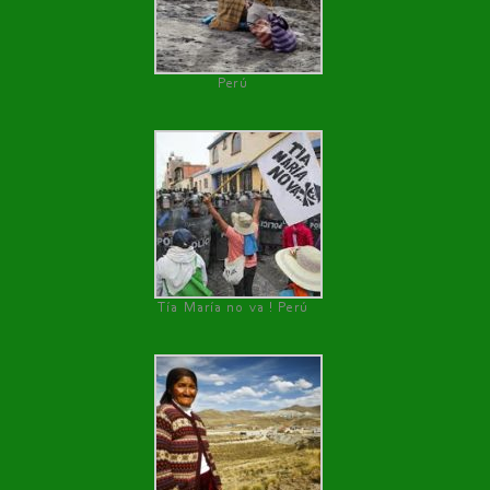
Perú
Tía María no va ! Perú