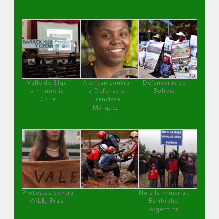
Valle de Elqui
Atentan contra
Defensoras de
sin minería.
la Defensora
Bolivia
Chile
Francisca
Márquez
Protestas contra
No a la minería ,
VALE, Brasil
Bariloche,
Argentina