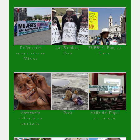
Defensoras
Las Bambas,
PUEBLA, Pue, 27
amenazadas en
Perú
Enero
México
Amazonía
Perú
Valle del Elqui
defiende su
sin minería.
territorio