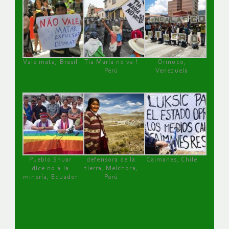
Vale mata, Brasil
Tía María no va !
Orinoco,
Perú
Venezuela
Pueblo Shuar
defensora de la
Caimanes, Chile
dice no a la
tierra, Melchora,
minería, Ecuador
Perú