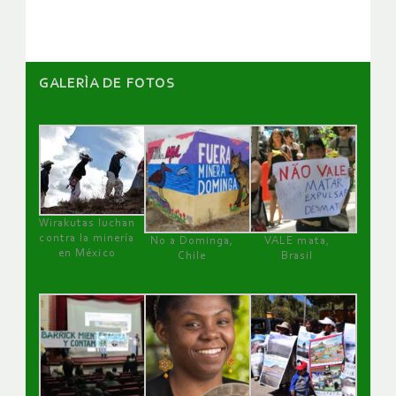
GALERÌA DE FOTOS
Wirakutas luchan
contra la minería
No a Dominga,
VALE mata,
en México
Chile
Brasil