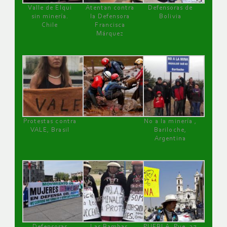
Valle de Elqui
Atentan contra
Defensoras de
sin minería.
la Defensora
Bolivia
Chile
Francisca
Márquez
Protestas contra
No a la minería ,
VALE, Brasil
Bariloche,
Argentina
Defensoras
Las Bambas,
PUEBLA, Pue, 27