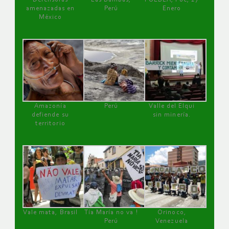
amenazadas en
Perú
Enero
México
Amazonía
Perú
Valle del Elqui
defiende su
sin minería.
territorio
Vale mata, Brasil
Tía María no va !
Orinoco,
Perú
Venezuela