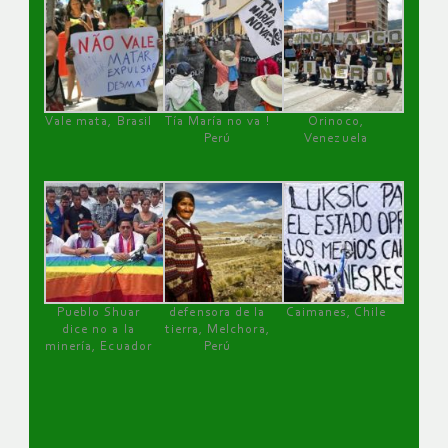
Vale mata, Brasil
Tía María no va !
Orinoco,
Perú
Venezuela
Pueblo Shuar
defensora de la
Caimanes, Chile
dice no a la
tierra, Melchora,
minería, Ecuador
Perú