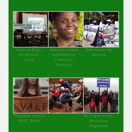
Valle de Elqui
Atentan contra
Defensoras de
sin minería.
la Defensora
Bolivia
Chile
Francisca
Márquez
Protestas contra
No a la minería ,
VALE, Brasil
Bariloche,
Argentina