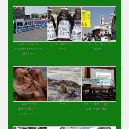
Defensoras
Las Bambas,
PUEBLA, Pue, 27
amenazadas en
Perú
Enero
México
Amazonía
Perú
Valle del Elqui
defiende su
sin minería.
territorio