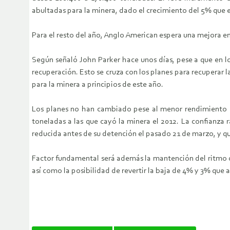
abultadas para la minera, dado el crecimiento del 5% que 
Para el resto del año, Anglo American espera una mejora en 
Según señaló John Parker hace unos días, pese a que en l
recuperación. Esto se cruza con los planes para recuperar
para la minera a principios de este año.
Los planes no han cambiado pese al menor rendimiento en 
toneladas a las que cayó la minera el 2012. La confianza
reducida antes de su detención el pasado 21 de marzo, y q
Factor fundamental será además la mantención del ritmo d
así como la posibilidad de revertir la baja de 4% y 3% qu