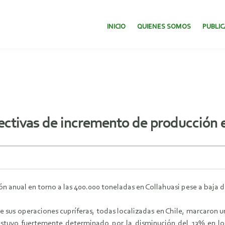
SALTAR AL CONTENIDO.
INICIO
QUIENES SOMOS
PUBLI
ctivas de incremento de producción e
n anual en torno a las 400.000 toneladas en Collahuasi pese a baja de
 sus operaciones cupríferas, todas localizadas en Chile, marcaron u
estuvo fuertemente determinado por la disminución del 13% en lo 