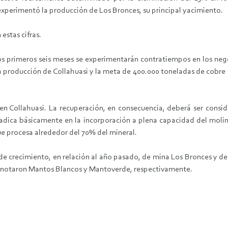
experimentó la producción de Los Bronces, su principal yacimiento.
estas cifras.
os primeros seis meses se experimentarán contratiempos en los nego
 la producción de Collahuasi y la meta de 400.000 toneladas de cobre
Collahuasi. La recuperación, en consecuencia, deberá ser conside
 radica básicamente en la incorporación a plena capacidad del mo
ue procesa alrededor del 70% del mineral.
e crecimiento, en relación al año pasado, de mina Los Bronces y 
e anotaron Mantos Blancos y Mantoverde, respectivamente.