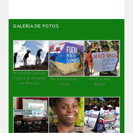
GALERÌA DE FOTOS
Wirakutas luchan
contra la minería
No a Dominga,
VALE mata,
en México
Chile
Brasil