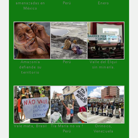
amenazadas en
Perú
Enero
México
Amazonía
Perú
Valle del Elqui
defiende su
sin minería.
territorio
Vale mata, Brasil
Tía María no va !
Orinoco,
Perú
Venezuela