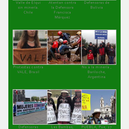
Valle de Elqui
Atentan contra
Defensoras de
sin minería.
la Defensora
Bolivia
Chile
Francisca
Márquez
Protestas contra
No a la minería ,
VALE, Brasil
Bariloche,
Argentina
Defensoras
Las Bambas,
PUEBLA, Pue, 27