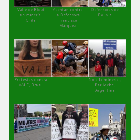
Valle de Elqui
Atentan contra
Defensoras de
sin minería.
la Defensora
Bolivia
Chile
Francisca
Márquez
Protestas contra
No a la minería ,
VALE, Brasil
Bariloche,
Argentina