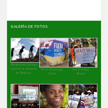
artículos
GALERÌA DE FOTOS
Wirakutas luchan
contra la minería
No a Dominga,
VALE mata,
en México
Chile
Brasil