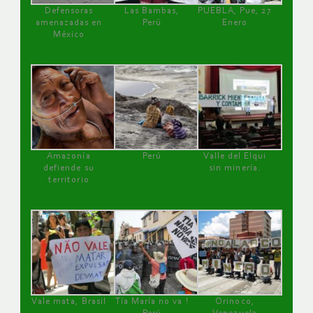
Defensoras
Las Bambas,
PUEBLA, Pue, 27
amenazadas en
Perú
Enero
México
Amazonía
Perú
Valle del Elqui
defiende su
sin minería.
territorio
Vale mata, Brasil
Tía María no va !
Orinoco,