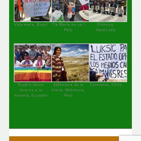
Vale mata, Brasil
Tía María no va !
Orinoco,
Perú
Venezuela
Pueblo Shuar
defensora de la
Caimanes, Chile
dice no a la
tierra, Melchora,
minería, Ecuador
Perú