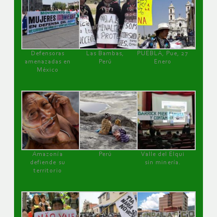
Defensoras
Las Bambas,
PUEBLA, Pue, 27
amenazadas en
Perú
Enero
México
Amazonía
Perú
Valle del Elqui
defiende su
sin minería.
territorio