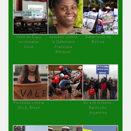
Valle de Elqui
Atentan contra
Defensoras de
sin minería.
la Defensora
Bolivia
Chile
Francisca
Márquez
Protestas contra
No a la minería ,
VALE, Brasil
Bariloche,
Argentina