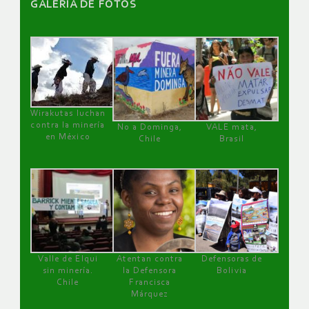
GALERÌA DE FOTOS
Wirakutas luchan
contra la minería
No a Dominga,
VALE mata,
en México
Chile
Brasil
Valle de Elqui
Atentan contra
Defensoras de
sin minería.
la Defensora
Bolivia
Chile
Francisca
Márquez