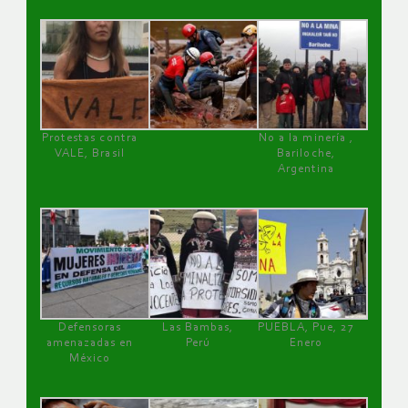
Protestas contra
No a la minería ,
VALE, Brasil
Bariloche,
Argentina
Defensoras
Las Bambas,
PUEBLA, Pue, 27
amenazadas en
Perú
Enero
México