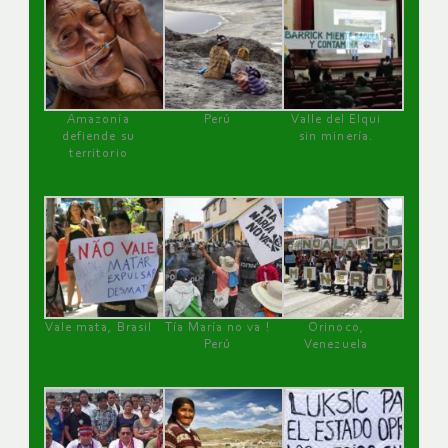
Amazonía
Perú
Valle del Elqui
defiende su
sin minería.
territorio
Vale mata, Brasil
Tía María no va !
Orinoco,
Perú
Venezuela