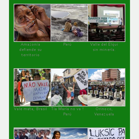
Amazonía
Perú
Valle del Elqui
defiende su
sin minería.
territorio
Vale mata, Brasil
Tía María no va !
Orinoco,
Perú
Venezuela