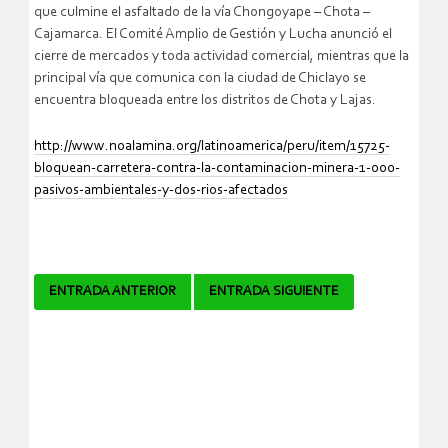
que culmine el asfaltado de la vía Chongoyape – Chota –
Cajamarca. El Comité Amplio de Gestión y Lucha anunció el
cierre de mercados y toda actividad comercial, mientras que la
principal vía que comunica con la ciudad de Chiclayo se
encuentra bloqueada entre los distritos de Chota y Lajas.
http://www.noalamina.org/latinoamerica/peru/item/15725-
bloquean-carretera-contra-la-contaminacion-minera-1-000-
pasivos-ambientales-y-dos-rios-afectados
Navegador
ENTRADA ANTERIOR
ENTRADA SIGUIENTE
de
artículos