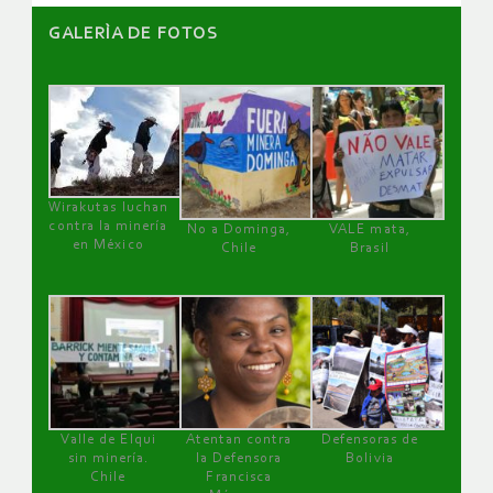
GALERÌA DE FOTOS
Wirakutas luchan
contra la minería
No a Dominga,
VALE mata,
en México
Chile
Brasil
Valle de Elqui
Atentan contra
Defensoras de
sin minería.
la Defensora
Bolivia
Chile
Francisca