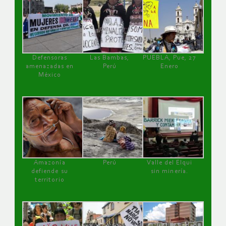
Defensoras
Las Bambas,
PUEBLA, Pue, 27
amenazadas en
Perú
Enero
México
Amazonía
Perú
Valle del Elqui
defiende su
sin minería.
territorio