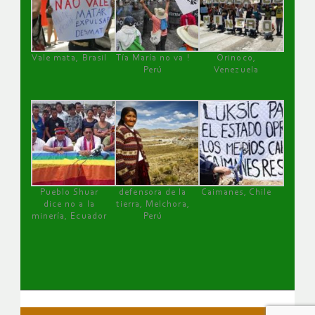
Vale mata, Brasil
Tía María no va !
Orinoco,
Perú
Venezuela
Pueblo Shuar
defensora de la
Caimanes, Chile
dice no a la
tierra, Melchora,
minería, Ecuador
Perú