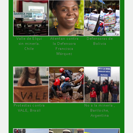
Valle de Elqui
Atentan contra
Defensoras de
sin minería.
la Defensora
Bolivia
Chile
Francisca
Márquez
Protestas contra
No a la minería ,
VALE, Brasil
Bariloche,
Argentina