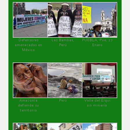
Defensoras
Las Bambas,
PUEBLA, Pue, 27
amenazadas en
Perú
Enero
México
Amazonía
Perú
Valle del Elqui
defiende su
sin minería.
territorio