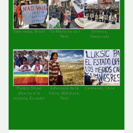
Vale mata, Brasil
Tía María no va !
Orinoco,
Perú
Venezuela
Pueblo Shuar
defensora de la
Caimanes, Chile
dice no a la
tierra, Melchora,
minería, Ecuador
Perú