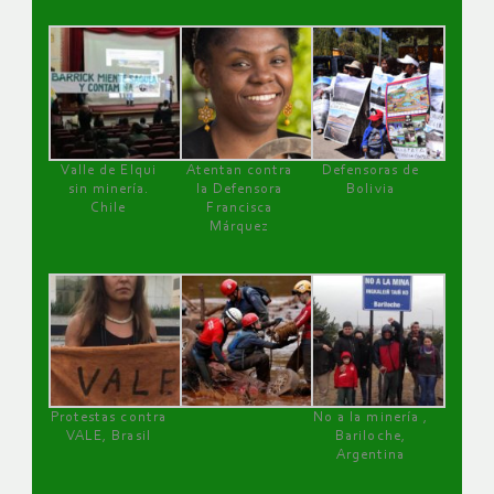
Valle de Elqui
Atentan contra
Defensoras de
sin minería.
la Defensora
Bolivia
Chile
Francisca
Márquez
Protestas contra
No a la minería ,
VALE, Brasil
Bariloche,
Argentina