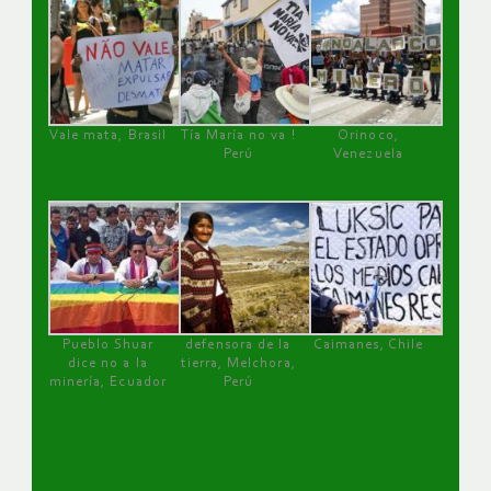
Vale mata, Brasil
Tía María no va !
Orinoco,
Perú
Venezuela
Pueblo Shuar
defensora de la
Caimanes, Chile
dice no a la
tierra, Melchora,
minería, Ecuador
Perú