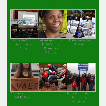
Valle de Elqui
Atentan contra
Defensoras de
sin minería.
la Defensora
Bolivia
Chile
Francisca
Márquez
Protestas contra
No a la minería ,
VALE, Brasil
Bariloche,
Argentina