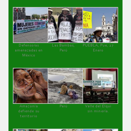
Defensoras
Las Bambas,
PUEBLA, Pue, 27
amenazadas en
Perú
Enero
México
Amazonía
Perú
Valle del Elqui
defiende su
sin minería.
territorio