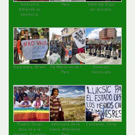
Amazonía
Perú
Valle del Elqui
defiende su
sin minería.
territorio
Vale mata, Brasil
Tía María no va !
Orinoco,
Perú
Venezuela
Pueblo Shuar
defensora de la
Caimanes, Chile
dice no a la
tierra, Melchora,
minería, Ecuador
Perú