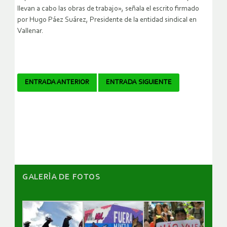
llevan a cabo las obras de trabajo», señala el escrito firmado
por Hugo Páez Suárez, Presidente de la entidad sindical en
Vallenar.
Navegador
ENTRADA ANTERIOR
ENTRADA SIGUIENTE
de
artículos
GALERÌA DE FOTOS