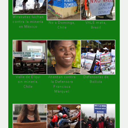
Wirakutas luchan
contra la minería
No a Dominga,
VALE mata,
en México
Chile
Brasil
Valle de Elqui
Atentan contra
Defensoras de
sin minería.
la Defensora
Bolivia
Chile
Francisca
Márquez