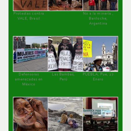
Protestas contra
No a la minería ,
VALE, Brasil
Bariloche,
Argentina
Defensoras
Las Bambas,
PUEBLA, Pue, 27
amenazadas en
Perú
Enero
México