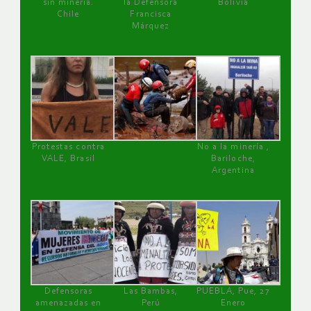
sin minería.
la Defensora
Bolivia
Chile
Francisca
Márquez
Protestas contra
No a la minería ,
VALE, Brasil
Bariloche,
Argentina
Defensoras
Las Bambas,
PUEBLA, Pue, 27
amenazadas en
Perú
Enero