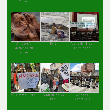
México
Amazonía
Perú
Valle del Elqui
defiende su
sin minería.
territorio
Vale mata, Brasil
Tía María no va !
Orinoco,
Perú
Venezuela