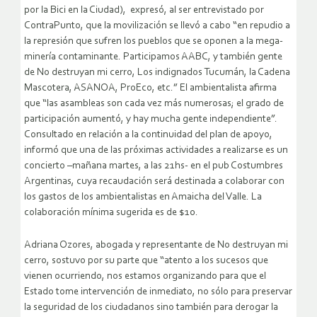
por la Bici en la Ciudad), expresó, al ser entrevistado por
ContraPunto, que la movilización se llevó a cabo “en repudio a
la represión que sufren los pueblos que se oponen a la mega-
minería contaminante. Participamos AABC, y también gente
de No destruyan mi cerro, Los indignados Tucumán, la Cadena
Mascotera, ASANOA, ProEco, etc.” El ambientalista afirma
que “las asambleas son cada vez más numerosas; el grado de
participación aumentó, y hay mucha gente independiente”.
Consultado en relación a la continuidad del plan de apoyo,
informó que una de las próximas actividades a realizarse es un
concierto –mañana martes, a las 21hs- en el pub Costumbres
Argentinas, cuya recaudación será destinada a colaborar con
los gastos de los ambientalistas en Amaicha del Valle. La
colaboración mínima sugerida es de $10.
Adriana Ozores, abogada y representante de No destruyan mi
cerro, sostuvo por su parte que “atento a los sucesos que
vienen ocurriendo, nos estamos organizando para que el
Estado tome intervención de inmediato, no sólo para preservar
la seguridad de los ciudadanos sino también para derogar la