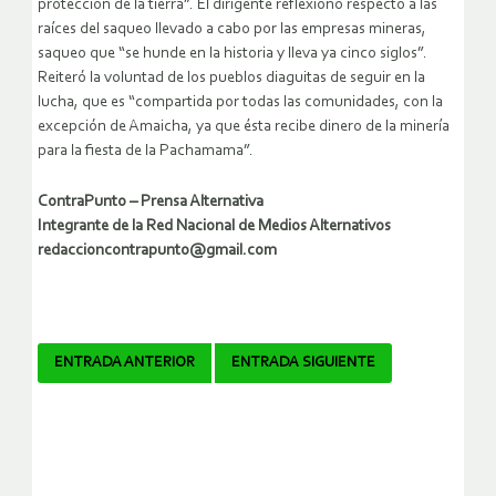
protección de la tierra”. El dirigente reflexionó respecto a las
raíces del saqueo llevado a cabo por las empresas mineras,
saqueo que “se hunde en la historia y lleva ya cinco siglos”.
Reiteró la voluntad de los pueblos diaguitas de seguir en la
lucha, que es “compartida por todas las comunidades, con la
excepción de Amaicha, ya que ésta recibe dinero de la minería
para la fiesta de la Pachamama”.
ContraPunto – Prensa Alternativa
Integrante de la Red Nacional de Medios Alternativos
redaccioncontrapunto@gmail.com
Navegador
ENTRADA ANTERIOR
ENTRADA SIGUIENTE
de
artículos