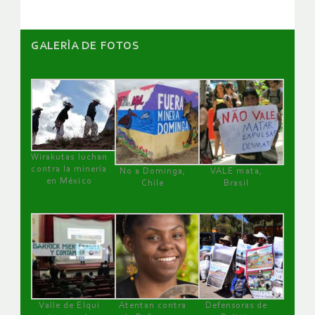
GALERÌA DE FOTOS
Wirakutas luchan
contra la minería
No a Dominga,
VALE mata,
en México
Chile
Brasil
Valle de Elqui
Atentan contra
Defensoras de