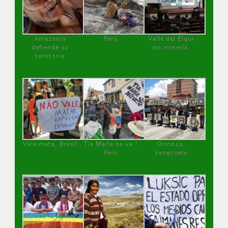
Amazonía
Perú
Valle del Elqui
defiende su
sin minería.
territorio
Vale mata, Brasil
Tía María no va !
Orinoco,
Perú
Venezuela