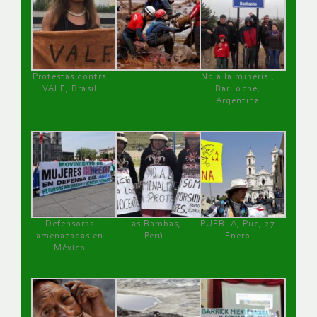
Protestas contra
No a la minería ,
VALE, Brasil
Bariloche,
Argentina
Defensoras
Las Bambas,
PUEBLA, Pue, 27
amenazadas en
Perú
Enero
México