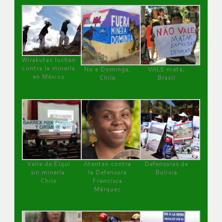
Wirakutas luchan
contra la minería
No a Dominga,
VALE mata,
en México
Chile
Brasil
Valle de Elqui
Atentan contra
Defensoras de
sin minería.
la Defensora
Bolivia
Chile
Francisca
Márquez