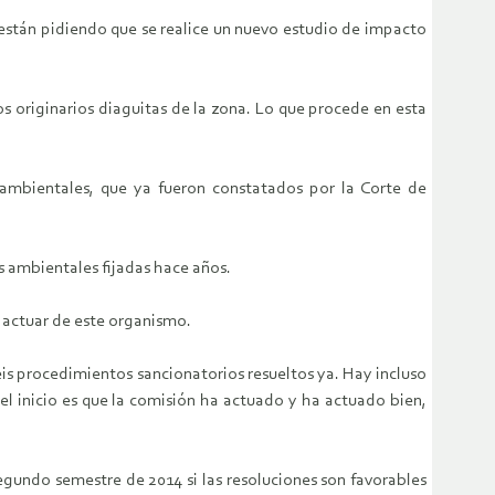
están pidiendo que se realice un nuevo estudio de impacto
s originarios diaguitas de la zona. Lo que procede en esta
 ambientales, que ya fueron constatados por la Corte de
s ambientales fijadas hace años.
 actuar de este organismo.
eis procedimientos sancionatorios resueltos ya. Hay incluso
l inicio es que la comisión ha actuado y ha actuado bien,
egundo semestre de 2014 si las resoluciones son favorables