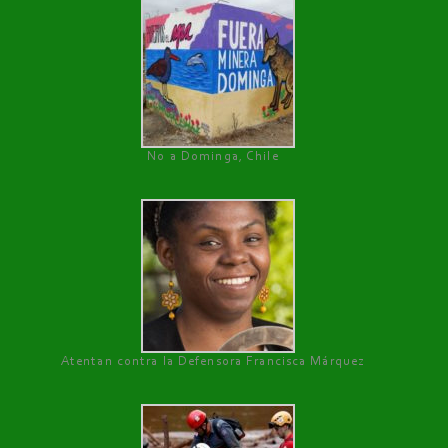
No a Dominga, Chile
Atentan contra la Defensora Francisca Márquez