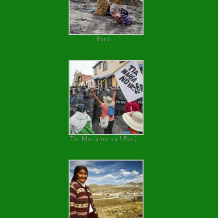
Perú
Tía María no va ! Perú