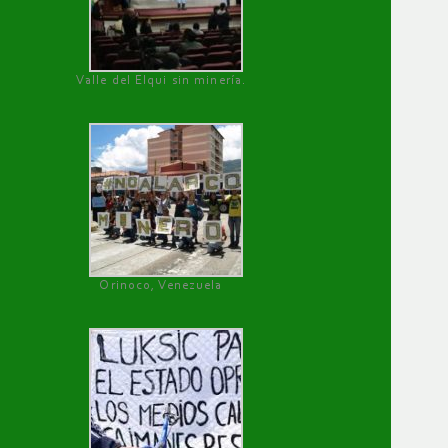
Valle del Elqui sin minería.
Orinoco, Venezuela