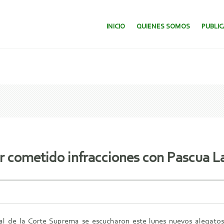
SALTAR AL CONTENIDO.
INICIO
QUIENES SOMOS
PUBLI
er cometido infracciones con Pascua 
nal de la Corte Suprema se escucharon este lunes nuevos alegato