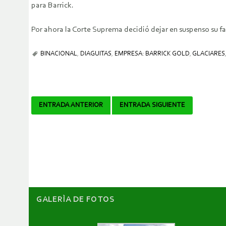
para Barrick.
Por ahora la Corte Suprema decidió dejar en suspenso su fa
BINACIONAL
,
DIAGUITAS
,
EMPRESA: BARRICK GOLD
,
GLACIARES
Navegador
ENTRADA ANTERIOR
ENTRADA SIGUIENTE
de
artículos
GALERÌA DE FOTOS