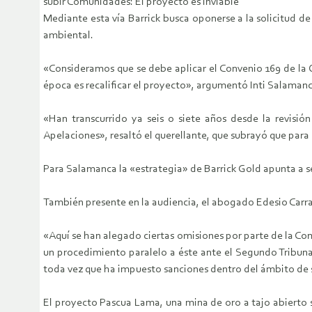
subir Comunidades: El proyecto es inviable
Mediante esta vía Barrick busca oponerse a la solicitud 
ambiental.
«Consideramos que se debe aplicar el Convenio 169 de la O
época es recalificar el proyecto», argumentó Inti Salama
«Han transcurrido ya seis o siete años desde la revisi
Apelaciones», resaltó el querellante, que subrayó que para é
Para Salamanca la «estrategia» de Barrick Gold apunta a s
También presente en la audiencia, el abogado Edesio Carr
«Aquí se han alegado ciertas omisiones por parte de la Com
un procedimiento paralelo a éste ante el Segundo Tribuna
toda vez que ha impuesto sanciones dentro del ámbito de 
El proyecto Pascua Lama, una mina de oro a tajo abierto s