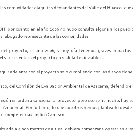
de las comunidades diaguitas demandantes del Valle del Huasco, que 
IT, por cuanto en el año 2006 no hubo consulta alguna a los pueblo
nca, abogado represetante de las comunidades.
ón del proyecto, el año 2006, y hoy día tenemos graves impactos
l y sus clientes «el proyecto en realidad es inviable».
eguir adelante con el proyecto sólo cumpliendo con las disposicione
asco, del Comisión de Evaluación Ambiental de Atacama, defendió el
isión en orden a sancionar al proyecto, pero eso se ha hecho: hay s
l Ambiental. Por lo tanto, lo que nosotros hemos planteado desde e
su competencia», indicó Carrasco.
ituada a 4.000 metros de altura, debiera comenzar a operar en el s