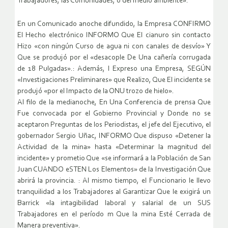
Trabajadores, las Comunidades, o del medio ambiente».
En un Comunicado anoche difundido, la Empresa CONFIRMO
El Hecho electrónico INFORMO Que El cianuro sin contacto
Hizo «con ningún Curso de agua ni con canales de desvío» Y
Que se produjó por el «desacople De Una cañería corrugada
de 18 Pulgadas».: Además, l Expreso una Empresa, SEGÚN
«Investigaciones Preliminares» que Realizo, Que El incidente se
produjó «por el Impacto de la ONU trozo de hielo».
Al filo de la medianoche, En Una Conferencia de prensa Que
Fue convocada por el Gobierno Provincial y Donde no se
aceptaron Preguntas de los Periodistas, el jefe del Ejecutivo, el
gobernador Sergio Uñac, INFORMO Que dispuso «Detener la
Actividad de la mina» hasta «Determinar la magnitud del
incidente» y prometio Que «se informará a la Población de San
Juan CUANDO eSTEN Los Elementos» de la Investigación Que
abrirá la provincia. : Al mismo tiempo, el Funcionario le llevo
tranquilidad a los Trabajadores al Garantizar Que le exigirá un
Barrick «la intagibilidad laboral y salarial de un SUS
Trabajadores en el período m Que la mina Esté Cerrada de
Manera preventiva».