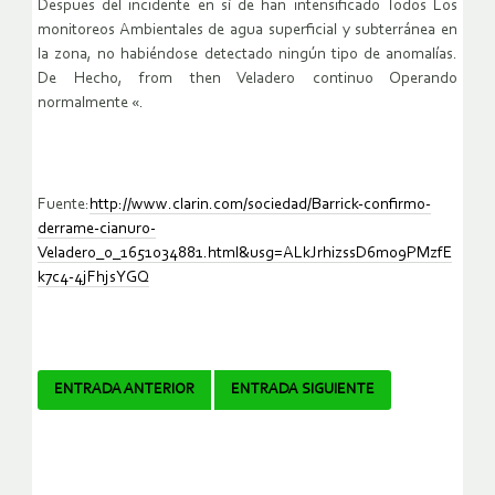
Despues del incidente en sí de han intensificado Todos Los
monitoreos Ambientales de agua superficial y subterránea en
la zona, no habiéndose detectado ningún tipo de anomalías.
De Hecho, from then Veladero continuo Operando
normalmente «.
Fuente:
http://www.clarin.com/sociedad/Barrick-confirmo-
derrame-cianuro-
Veladero_0_1651034881.html&usg=ALkJrhizssD6m09PMzfE
k7c4-4jFhjsYGQ
Navegador
ENTRADA ANTERIOR
ENTRADA SIGUIENTE
de
artículos