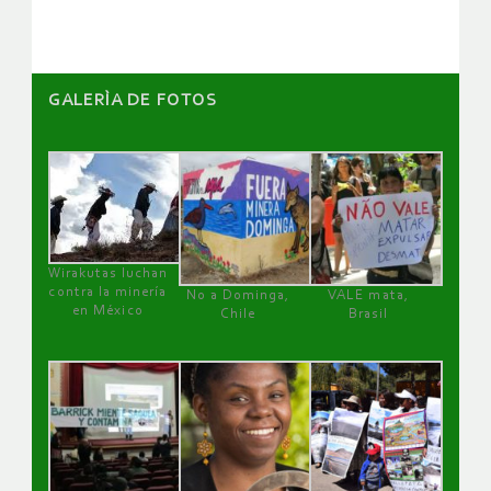
GALERÌA DE FOTOS
Wirakutas luchan
contra la minería
No a Dominga,
VALE mata,
en México
Chile
Brasil