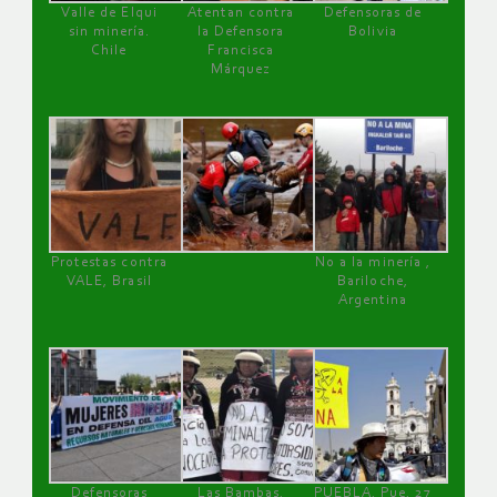
Valle de Elqui
Atentan contra
Defensoras de
sin minería.
la Defensora
Bolivia
Chile
Francisca
Márquez
Protestas contra
No a la minería ,
VALE, Brasil
Bariloche,
Argentina
Defensoras
Las Bambas,
PUEBLA, Pue, 27