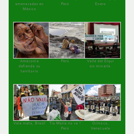
amenazadas en
Perú
Enero
México
Amazonía
Perú
Valle del Elqui
defiende su
sin minería.
territorio
Vale mata, Brasil
Tía María no va !
Orinoco,
Perú
Venezuela