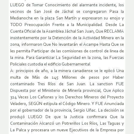
LUEGO de Tomar Conocimiento del alarmante incidente, los
vecinos de San José de Jáchal se congregaron Pasa la
Medianoche en la plaza San Martín y expresaron su enojo y
TODO Preocupación Frente a la Municipalidad. Desde La
Cuenta Oficial de la Asamblea Jáchal San Juan, Que RECLAMA
insistentemente por la Detención de la Actividad Minera en la
zona, informaron Que No levantarán el Acampe Hasta Que se
les permita Participar de las comisiones de control de linea de
la mina. Para Garantizar La Seguridad en la zona, las Fuerzas
Policiales custodia el edificio Gubernamental.
A: principios de año, a la minera canadiense se le eplicó Una
multa de Más de 145 Millones de pesos por Haber
contaminado Tres Ríos de San Juan. La sanction FUE
Dispuesta por el Ministerio de Minería provincial, Que Aplico
314 Veces Los Cañones y los Derechos Mineros del Proyecto
Veladero, SEGÚN estipula el Código Minero. Y FUE Anunciada
por el gobernador de la provincia, Sergio Uñac. La decisión se
produjó LUEGO De que la Justicia confirmara Que la
Contaminación Alcanzó un Potrerillos Los Ríos, Las Taguas y
La Palca y procesara un nueve Ejecutivos de la Empresa por