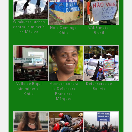
Wirakutas luchan
contra la minería
No a Dominga,
VALE mata,
en México
Chile
Brasil
Valle de Elqui
Atentan contra
Defensoras de
sin minería.
la Defensora
Bolivia
Chile
Francisca
Márquez