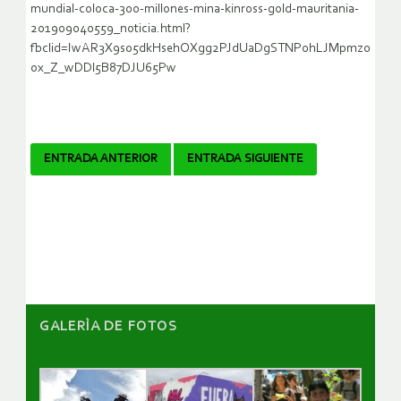
mundial-coloca-300-millones-mina-kinross-gold-mauritania-
201909040559_noticia.html?
fbclid=IwAR3X9so5dkHsehOXgg2PJdUaDgSTNP0hLJMpmz0
ox_Z_wDDl5B87DJU65Pw
Navegador
ENTRADA ANTERIOR
ENTRADA SIGUIENTE
de
artículos
GALERÌA DE FOTOS