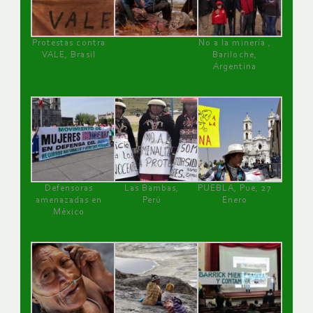
Protestas contra
No a la minería ,
VALE, Brasil
Bariloche,
Argentina
Defensoras
Las Bambas,
PUEBLA, Pue, 27
amenazadas en
Perú
Enero
México