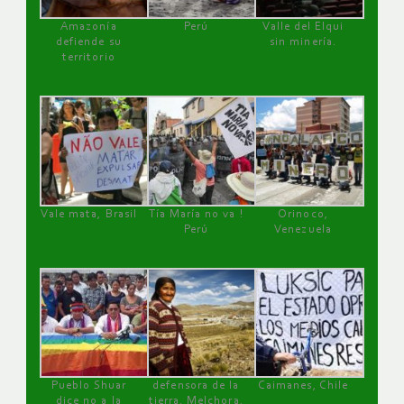
Amazonía
Perú
Valle del Elqui
defiende su
sin minería.
territorio
Vale mata, Brasil
Tía María no va !
Orinoco,
Perú
Venezuela
Pueblo Shuar
defensora de la
Caimanes, Chile
dice no a la
tierra, Melchora,