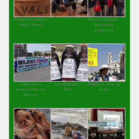
Protestas contra
No a la minería ,
VALE, Brasil
Bariloche,
Argentina
Defensoras
Las Bambas,
PUEBLA, Pue, 27
amenazadas en
Perú
Enero
México