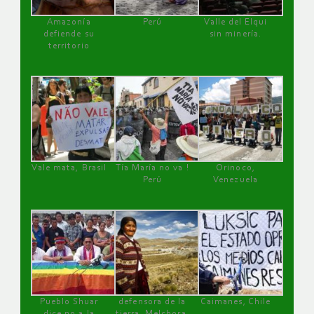
Amazonía
Perú
Valle del Elqui
defiende su
sin minería.
territorio
Vale mata, Brasil
Tía María no va !
Orinoco,
Perú
Venezuela
Pueblo Shuar
defensora de la
Caimanes, Chile
dice no a la
tierra, Melchora,