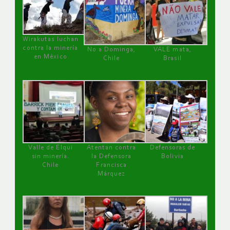
Wirakutas luchan
contra la minería
No a Dominga,
VALE mata,
en México
Chile
Brasil
Valle de Elqui
Atentan contra
Defensoras de
sin minería.
la Defensora
Bolivia
Chile
Francisca
Márquez