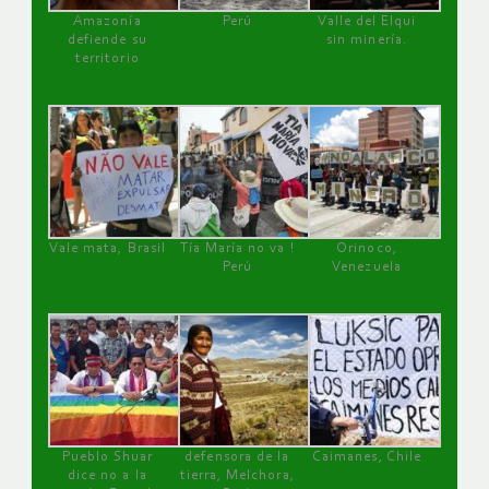
Amazonía
Perú
Valle del Elqui
defiende su
sin minería.
territorio
Vale mata, Brasil
Tía María no va !
Orinoco,
Perú
Venezuela
Pueblo Shuar
defensora de la
Caimanes, Chile
dice no a la
tierra, Melchora,