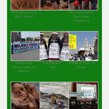
Protestas contra
No a la minería ,
VALE, Brasil
Bariloche,
Argentina
Defensoras
Las Bambas,
PUEBLA, Pue, 27
amenazadas en
Perú
Enero
México