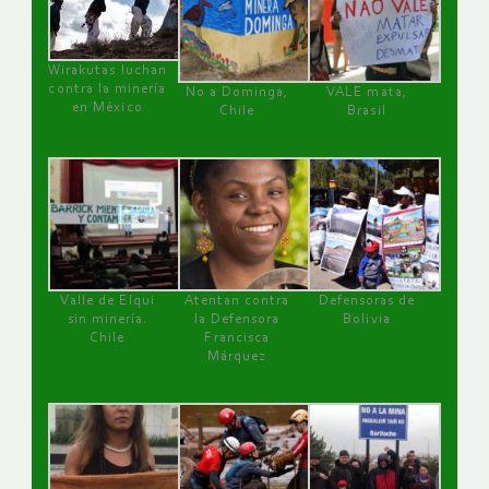
Wirakutas luchan
contra la minería
No a Dominga,
VALE mata,
en México
Chile
Brasil
Valle de Elqui
Atentan contra
Defensoras de
sin minería.
la Defensora
Bolivia
Chile
Francisca
Márquez