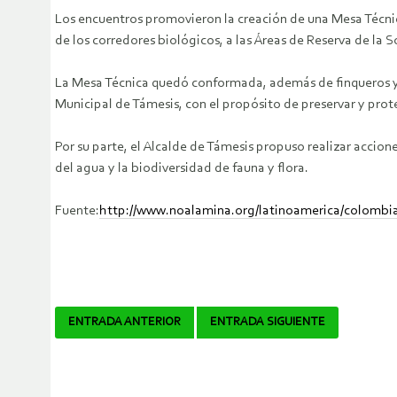
Los encuentros promovieron la creación de una Mesa Técnica 
de los corredores biológicos, a las Áreas de Reserva de la So
La Mesa Técnica quedó conformada, además de finqueros y 
Municipal de Támesis, con el propósito de preservar y prote
Por su parte, el Alcalde de Támesis propuso realizar accio
del agua y la biodiversidad de fauna y flora.
Fuente:
http://www.noalamina.org/latinoamerica/colombia
Navegador
ENTRADA ANTERIOR
ENTRADA SIGUIENTE
de