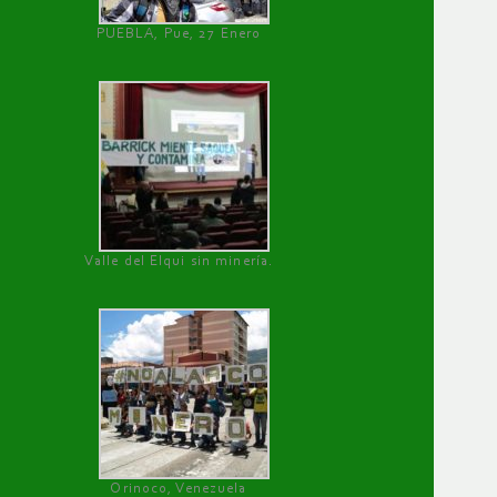
PUEBLA, Pue, 27 Enero
Valle del Elqui sin minería.
Orinoco, Venezuela