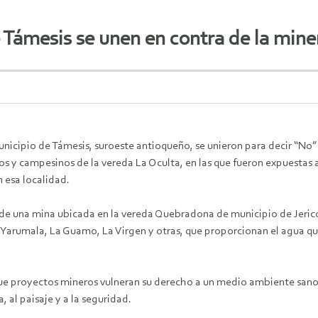
 Támesis se unen en contra de la mine
icipio de Támesis, suroeste antioqueño, se unieron para decir “No” a
s y campesinos de la vereda La Oculta, en las que fueron expuestas
n esa localidad.
de una mina ubicada en la vereda Quebradona de municipio de Jericó
 Yarumala, La Guamo, La Virgen y otras, que proporcionan el agua que
 proyectos mineros vulneran su derecho a un medio ambiente sano, a 
a, al paisaje y a la seguridad.