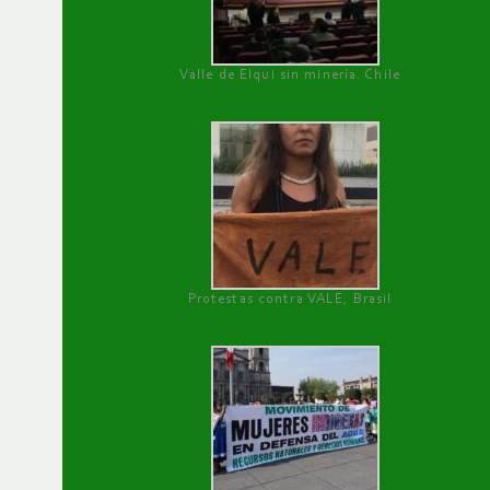
Valle de Elqui sin minería. Chile
Protestas contra VALE, Brasil