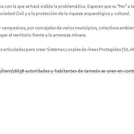
con la que se hará visible la problemática. Esperan que su “No” a la 
ciedad Civil y a la protección de la riqueza arqueológica y cultural.
campesinos, por concejales de varios municipios, colectivos ambient
ger el territorio frente a la amenaza minera.
nes articuladas para crear Sistemas Locales de Áreas Protegidas (SILA
/item/16638-autoridades-y-habitantes-de-tamesis-se-unen-en-contr