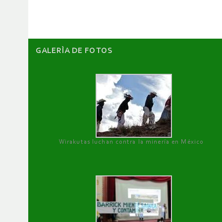
artículos
GALERÌA DE FOTOS
Wirakutas luchan contra la minería en México