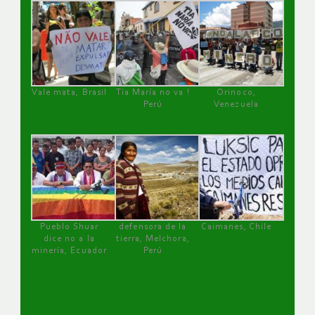
Vale mata, Brasil
Tía María no va !
Orinoco,
Perú
Venezuela
Pueblo Shuar
defensora de la
Caimanes, Chile
dice no a la
tierra, Melchora,
minería, Ecuador
Perú