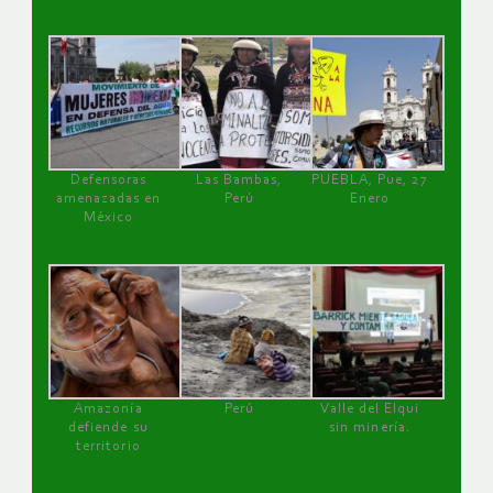
Defensoras
Las Bambas,
PUEBLA, Pue, 27
amenazadas en
Perú
Enero
México
Amazonía
Perú
Valle del Elqui
defiende su
sin minería.
territorio