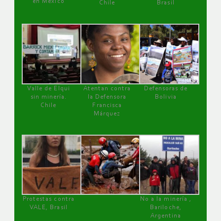
en México
Chile
Brasil
Valle de Elqui
Atentan contra
Defensoras de
sin minería.
la Defensora
Bolivia
Chile
Francisca
Márquez
Protestas contra
No a la minería ,
VALE, Brasil
Bariloche,
Argentina