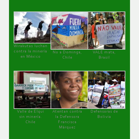
Wirakutas luchan
contra la minería
No a Dominga,
VALE mata,
en México
Chile
Brasil
Valle de Elqui
Atentan contra
Defensoras de
sin minería.
la Defensora
Bolivia
Chile
Francisca
Márquez