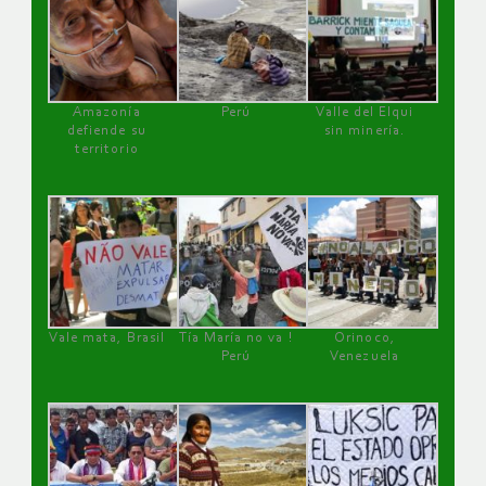
Amazonía
Perú
Valle del Elqui
defiende su
sin minería.
territorio
Vale mata, Brasil
Tía María no va !
Orinoco,
Perú
Venezuela