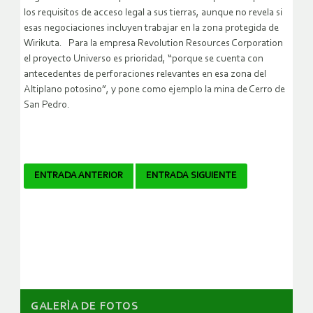
los requisitos de acceso legal a sus tierras, aunque no revela si
esas negociaciones incluyen trabajar en la zona protegida de
Wirikuta. Para la empresa Revolution Resources Corporation
el proyecto Universo es prioridad, “porque se cuenta con
antecedentes de perforaciones relevantes en esa zona del
Altiplano potosino”, y pone como ejemplo la mina de Cerro de
San Pedro.
Navegador
ENTRADA ANTERIOR
ENTRADA SIGUIENTE
de
artículos
GALERÌA DE FOTOS