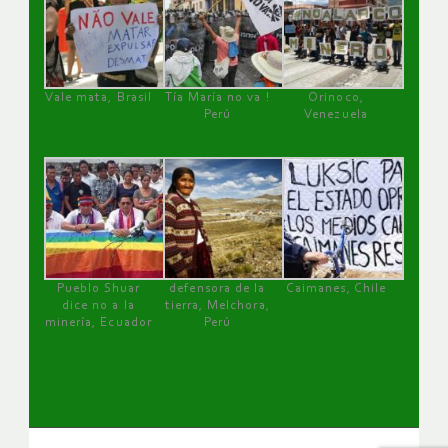
Vale mata, Brasil
Tía María no va !
Orinoco,
Perú
Venezuela
Pueblo Shuar
defensora de la
Caimanes, Chile
dice no a la
tierra, Melchora,
minería, Ecuador
Perú