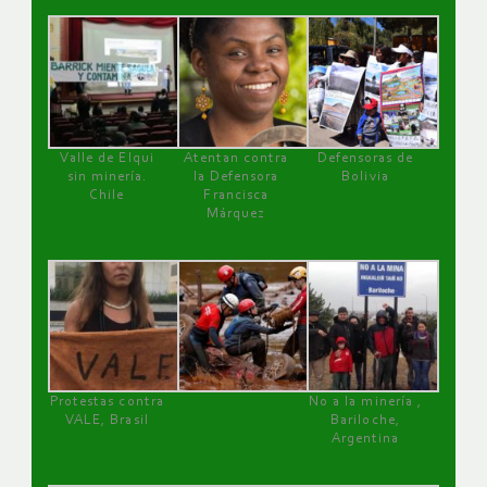
Valle de Elqui
Atentan contra
Defensoras de
sin minería.
la Defensora
Bolivia
Chile
Francisca
Márquez
Protestas contra
No a la minería ,
VALE, Brasil
Bariloche,
Argentina