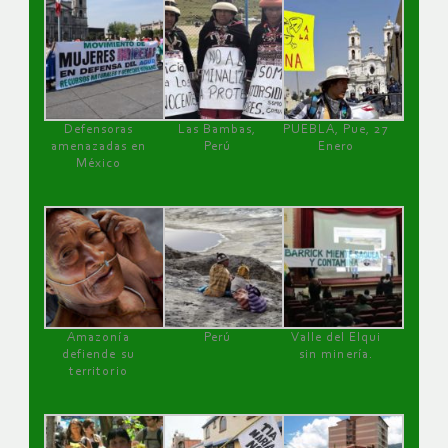
Defensoras
Las Bambas,
PUEBLA, Pue, 27
amenazadas en
Perú
Enero
México
Amazonía
Perú
Valle del Elqui
defiende su
sin minería.
territorio