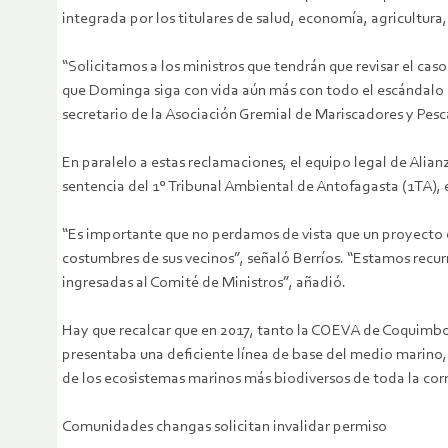
integrada por los titulares de salud, economía, agricultura,
“Solicitamos a los ministros que tendrán que revisar el cas
que Dominga siga con vida aún más con todo el escándalo p
secretario de la Asociación Gremial de Mariscadores y Pes
En paralelo a estas reclamaciones, el equipo legal de Alia
sentencia del 1° Tribunal Ambiental de Antofagasta (1TA),
“Es importante que no perdamos de vista que un proyecto d
costumbres de sus vecinos”, señaló Berríos. “Estamos recurr
ingresadas al Comité de Ministros”, añadió.
Hay que recalcar que en 2017, tanto la COEVA de Coquimb
presentaba una deficiente línea de base del medio marino, 
de los ecosistemas marinos más biodiversos de toda la corr
Comunidades changas solicitan invalidar permiso