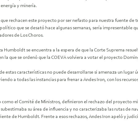
 energía y minería.
o que rechacen este proyecto por ser nefasto para nuestra fuente de t
olítico que se desató hace algunas semanas, sería impresentable que
cadores de Los Choros.
nza Humboldt se encuentra a la espera de que la Corte Suprema resuelv
 en la que se ordenó que la COEVA volviera a votar el proyecto Domin
e estas características no puede desarrollarse si amenaza un lugar 
iendo a todas las instancias para frenar a Andes Iron, con los recurs
o como el Comité de Ministros, definieron el rechazo del proyecto
subestimaba su área de influencia y no caracterizaba las rutas de na
iente de Humboldt. Frente a esos rechazos, Andes Iron apeló y judicia