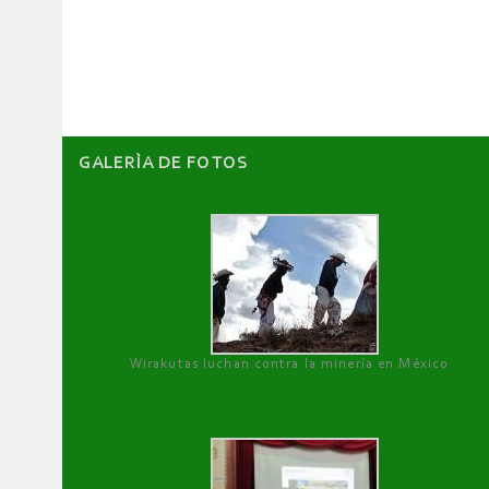
de
artículos
GALERÌA DE FOTOS
Wirakutas luchan contra la minería en México