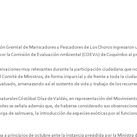
ón Gremial de Mariscadores y Pescadores de Los Choros ingresaron u
 por la Comisión de Evaluación Ambiental (COEVA) de Coquimbo al 
rvaciones muy relevantes durante la participación ciudadana que no
 Comité de Ministros, de forma imparcial y de frente a toda la ciud
luado, amenazando así el sustento de vida y trabajo de los recurre
 naturales Cristóbal Díaz de Valdés, en representación del Movimient
redes se señala además que, de haberse considerado sus observacion
 de salmuera, la introducción de especies exóticas por el funcionam
 a principios de octubre ante la instancia presidida por la Ministra