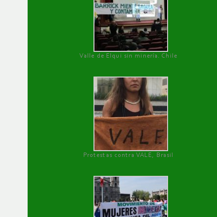
Valle de Elqui sin minería. Chile
Protestas contra VALE, Brasil