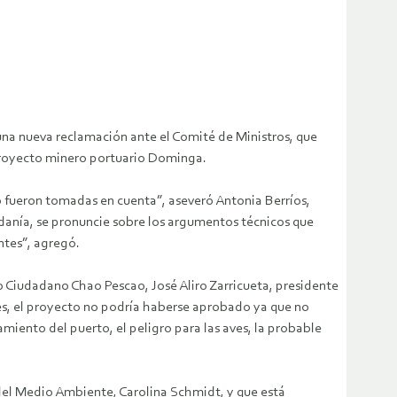
na nueva reclamación ante el Comité de Ministros, que
proyecto minero portuario Dominga.
 fueron tomadas en cuenta”, aseveró Antonia Berríos,
adanía, se pronuncie sobre los argumentos técnicos que
ntes”, agregó.
o Ciudadano Chao Pescao, José Aliro Zarricueta, presidente
es, el proyecto no podría haberse aprobado ya que no
iento del puerto, el peligro para las aves, la probable
 del Medio Ambiente, Carolina Schmidt, y que está