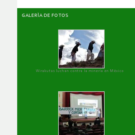
GALERÌA DE FOTOS
Wirakutas luchan contra la minería en México