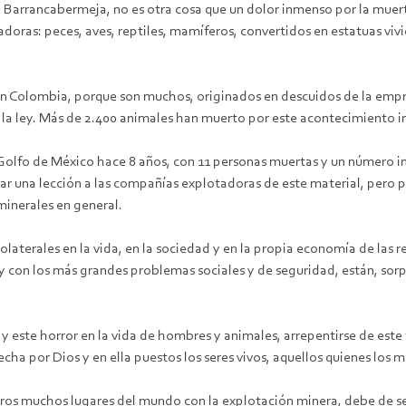
 Barrancabermeja, no es otra cosa que un dolor inmenso por la muer
oras: peces, aves, reptiles, mamíferos, convertidos en estatuas viv
n Colombia, porque son muchos, originados en descuidos de la empre
 la ley. Más de 2.400 animales han muerto por este acontecimiento 
Golfo de México hace 8 años, con 11 personas muertas y un número i
ejar una lección a las compañías explotadoras de este material, pero
minerales en general.
olaterales en la vida, en la sociedad y en la propia economía de las r
y con los más grandes problemas sociales y de seguridad, están, so
y este horror en la vida de hombres y animales, arrepentirse de este
 hecha por Dios y en ella puestos los seres vivos, aquellos quienes lo
os muchos lugares del mundo con la explotación minera, debe de serv