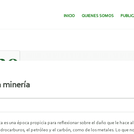
SALTAR AL CONTENIDO.
INICIO
QUIENES SOMOS
PUBLI
a minería
es una época propicia para reflexionar sobre el daño que le hace al 
idrocarburos, el petróleo y el carbón, como de los metales. Lo que n