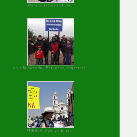
Defensoras de Bolivia
No a la minería , Bariloche, Argentina
PUEBLA, Pue, 27 Enero