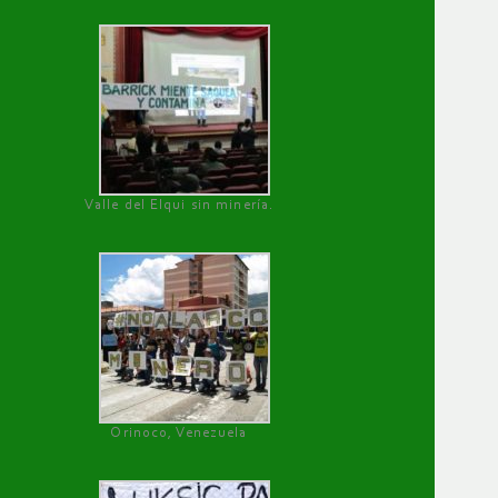
Valle del Elqui sin minería.
Orinoco, Venezuela