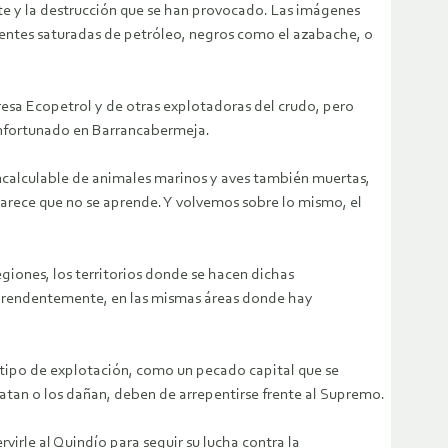
te y la destrucción que se han provocado. Las imágenes
ientes saturadas de petróleo, negros como el azabache, o
sa Ecopetrol y de otras explotadoras del crudo, pero
infortunado en Barrancabermeja.
ncalculable de animales marinos y aves también muertas,
 parece que no se aprende. Y volvemos sobre lo mismo, el
egiones, los territorios donde se hacen dichas
rprendentemente, en las mismas áreas donde hay
 tipo de explotación, como un pecado capital que se
s matan o los dañan, deben de arrepentirse frente al Supremo.
irle al Quindío para seguir su lucha contra la