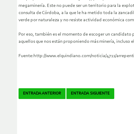
megaminería. Este no puede ser un territorio para la explo
consulta de Córdoba, a la que le ha metido toda la zancadi
verde por naturaleza y no resiste actividad económica co
Por eso, también es el momento de escoger un candidato pre
aquellos que nos están proponiendo más minería, incluso el
Fuente:http://www.elquindiano.com/noticia/4711/arrepent
Navegador
ENTRADA ANTERIOR
ENTRADA SIGUIENTE
de
artículos