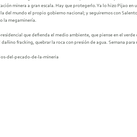
tación minera a gran escala. Hay que protegerlo. Ya lo hizo Pijao en 
lla del mundo el propio gobierno nacional; y seguiremos con Salento 
mo la megaminería.
sidencial que defienda el medio ambiente, que piense en el verde del
 dañino fracking, quebrar la roca con presión de agua. Semana para r
ios-del-pecado-de-la-mineria