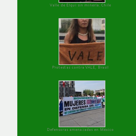
Valle de Elqui sin minería. Chile
Protestas contra VALE, Brasil
Defensoras amenazadas en México