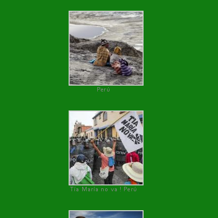
Perú
Tía María no va ! Perú