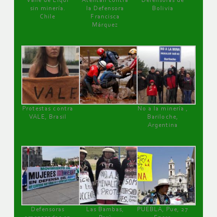
Valle de Elqui
Atentan contra
Defensoras de
sin minería.
la Defensora
Bolivia
Chile
Francisca
Márquez
Protestas contra
No a la minería ,
VALE, Brasil
Bariloche,
Argentina
Defensoras
Las Bambas,
PUEBLA, Pue, 27