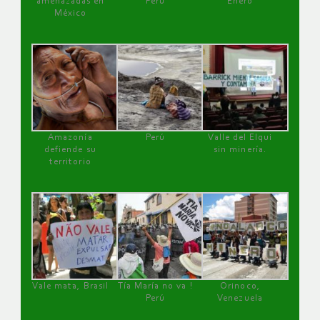
amenazadas en
Perú
Enero
México
Amazonía
Perú
Valle del Elqui
defiende su
sin minería.
territorio
Vale mata, Brasil
Tía María no va !
Orinoco,
Perú
Venezuela