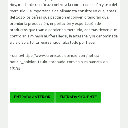
ríos, mediante un eficaz control a la comercialización y uso del
mercurio. La importancia de Minamata consiste en que, antes
del 2020 los países que pactaron el convenio tendrán que
prohibir la producción, importación y exportación de
productos que usan o contienen mercurio, además tienen que
controlar la minería aurífera ilegal, la artesanal y la denominada
a cielo abierto. En ese sentido falta todo por hacer.
Fuente:https://www.cronicadelquindio.com/noticia-
noticia_opinion-titulo-aprobado-convenio-minamata-op-
18134
Navegador
ENTRADA ANTERIOR
ENTRADA SIGUIENTE
de
artículos