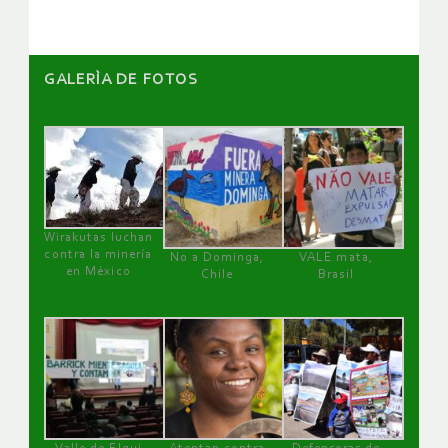
GALERÌA DE FOTOS
Wirakutas luchan
contra la minería
No a Dominga,
VALE mata,
en México
Chile
Brasil