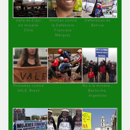
Valle de Elqui
Atentan contra
Defensoras de
sin minería.
la Defensora
Bolivia
Chile
Francisca
Márquez
Protestas contra
No a la minería ,
VALE, Brasil
Bariloche,
Argentina