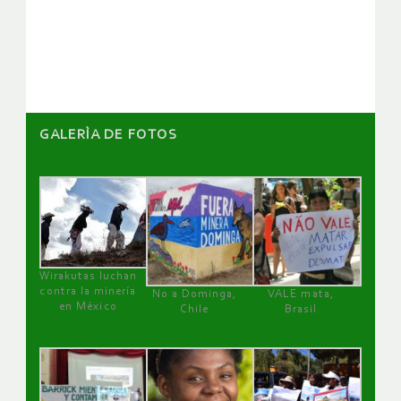
de
artículos
GALERÌA DE FOTOS
Wirakutas luchan
contra la minería
No a Dominga,
VALE mata,
en México
Chile
Brasil