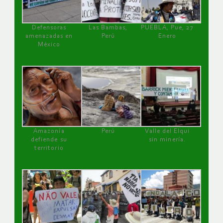
Defensoras
Las Bambas,
PUEBLA, Pue, 27
amenazadas en
Perú
Enero
México
Amazonía
Perú
Valle del Elqui
defiende su
sin minería.
territorio