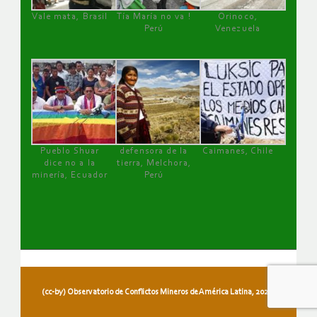
Vale mata, Brasil
Tía María no va !
Orinoco,
Perú
Venezuela
Pueblo Shuar
defensora de la
Caimanes, Chile
dice no a la
tierra, Melchora,
minería, Ecuador
Perú
(cc-by) Observatorio de Conflictos Mineros de América Latina, 2026